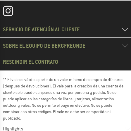
SERVICIO DE ATENCIÓN AL CLIENTE
SOBRE EL EQUIPO DE BERGFREUNDE
RESCINDIR EL CONTRATO
** El vale es válido a partir de un valor mínimo de compra de 40 euros
(después de devoluciones). El vale para la creación de una cuenta de
cliente solo puede canjearse una vez por persona y pedido. No se
puede aplicar en las categorías de libros y tarjetas, alimentación
outdoor y vales. No se permite el pago en efectivo. No se puede
combinar con otros códigos. El vale no debe ser compartido ni
publicado.
Highlights