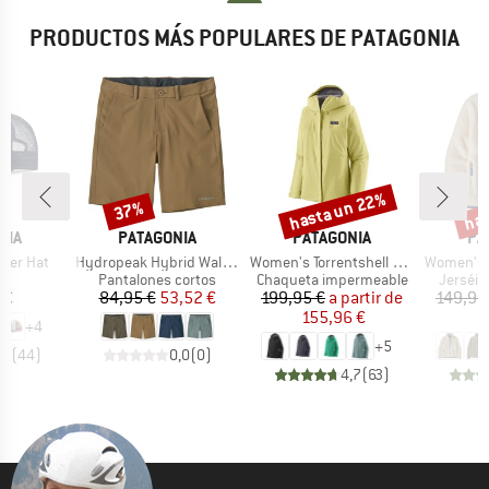
PRODUCTOS MÁS POPULARES DE PATAGONIA
hasta un 22%
has
37%
Descuento
Descuento
Desc
MARCA
MARCA
MA
NIA
PATAGONIA
PATAGONIA
PA
Artículo
Artículo
Artículo
cker Hat
Hydropeak Hybrid Walk Shorts 18''
Women's Torrentshell 3L Jacket
Women's Retr
uct group
Product group
Product group
Product
Pantalones cortos
Chaqueta impermeable
Jerséis 
ecio
Precio
Precio reducido
Precio
Precio reducido
 €
84,95 €
53,52 €
199,95 €
a partir de
149,95
155,96 €
9
+
4
+
5
,8
(
44
)
0,0
(
0
)
4,7
(
63
)