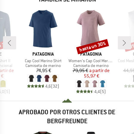
n 35%
hasta un 30%
30
o
Descuento
Desc
A
MARCA
MARCA
E
PATAGONIA
PATAGONIA
Artículo
Artículo
Artículo
hirt II
Cap Cool Merino Shirt
Women's Cap Cool Merino Graphic Shirt
Cool Mes
up
Product group
Product group
ncional
Camiseta de merino
Camiseta de merino
ecio
ecio reducido
Precio
Precio
Precio reducido
artir de
74,95 €
79,95 €
a partir de
44,9
 €
55,97 €
4,6
(
32
)
5,0
(
5
)
4,4
(
5
)
APROBADO POR OTROS CLIENTES DE
BERGFREUNDE