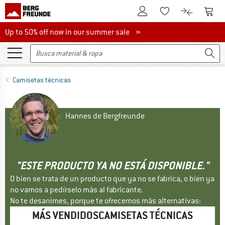
A la cuenta de cliente
A la 
A la lista de favori
A la compar
Up to 50% off now in our summer sale
Up to 50% off now in our summer sale »
Camisetas técnicas
Hannes de Bergfreunde
"ESTE PRODUCTO YA NO ESTÁ DISPONIBLE."
O bien se trata de un producto que ya no se fabrica, o bien ya
no vamos a pedírselo más al fabricante.
No te desanimes, porque te ofrecemos más alternativas:
MÁS VENDIDOSCAMISETAS TÉCNICAS