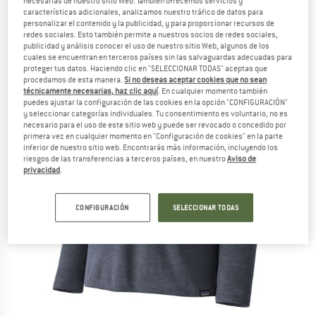
necesarias de nuestro sitio Web. También ofrecemos servicios y
características adicionales, analizamos nuestro tráfico de datos para
personalizar el contenido y la publicidad, y para proporcionar recursos de
redes sociales. Esto también permite a nuestros socios de redes sociales,
publicidad y análisis conocer el uso de nuestro sitio Web, algunos de los
cuales se encuentran en terceros países sin las salvaguardas adecuadas para
proteger tus datos. Haciendo clic en "SELECCIONAR TODAS" aceptas que
procedamos de esta manera.
Si no deseas aceptar cookies que no sean
técnicamente necesarias, haz clic aquí
. En cualquier momento también
puedes ajustar la configuración de las cookies en la opción "CONFIGURACIÓN"
y seleccionar categorías individuales. Tu consentimiento es voluntario, no es
necesario para el uso de este sitio web y puede ser revocado o concedido por
primera vez en cualquier momento en "Configuración de cookies" en la parte
inferior de nuestro sitio web. Encontrarás más información, incluyendo los
riesgos de las transferencias a terceros países, en nuestro
Aviso de
privacidad
.
CONFIGURACIÓN
SELECCIONAR TODAS