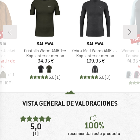
n 53%
has
o
Desc
MARCA
MARCA
M
NIA
SALEWA
SALEWA
D
Artículo
Artículo
Artículo
r Jacket
Cristallo Warm AMR Tee
Zebru Med Warm AMR Half Zip Tee
Women's Alp
 group
Product group
Product group
Product
lar
Ropa interior merino
Ropa interior merino
Camiset
ecio
ecio reducido
Precio
Precio
artir de
94,95 €
109,95 €
74,95 
 €
5
+
11
5,0
(
1
)
5,0
(
3
)
,6
(
107
)
VISTA GENERAL DE VALORACIONES
100%
5,0
(1)
recomiendan este producto