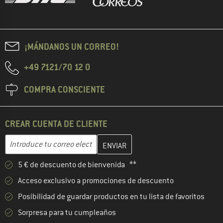
¡MÁNDANOS UN CORREO!
+49 7121/70 12 0
COMPRA CONSCIENTE
CREAR CUENTA DE CLIENTE
Introduce aquí tu dirección de correo electrónico y crea tu cuenta
Dirección de correo electrónico
5 € de descuento de bienvenida **
Acceso exclusivo a promociones de descuento
Posibilidad de guardar productos en tu lista de favoritos
Sorpresa para tu cumpleaños