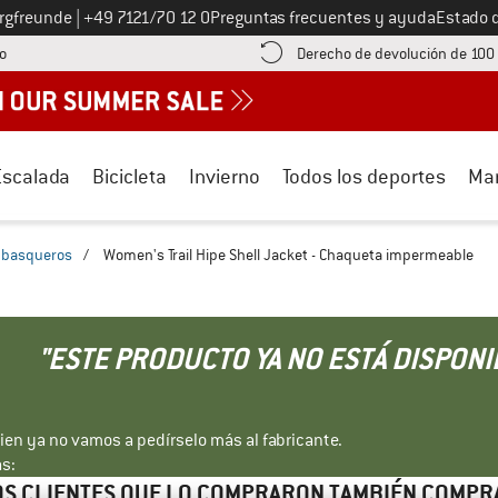
Llámenos al
ergfreunde
|
+49 7121/70 12 0
Preguntas frecuentes y ayuda
Estado 
¡encuentre información sobre el pago aquí! Se abre en una ventana de inf
o
Derecho de devolución de 100
Escalada
Bicicleta
Invierno
Todos los deportes
Ma
basqueros
/
Women's Trail Hipe Shell Jacket - Chaqueta impermeable
"ESTE PRODUCTO YA NO ESTÁ DISPONI
bien ya no vamos a pedírselo más al fabricante.
s:
S CLIENTES QUE LO COMPRARON TAMBIÉN COMP