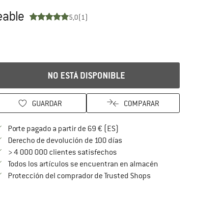
eable
5,0
(1)
NO ESTÁ DISPONIBLE
GUARDAR
COMPARAR
¡encuentre más información so
Porte pagado a partir de 69 € (ES)
vaya a la política de devoluc
Derecho de devolución de 100 días
> 4 000 000 clientes satisfechos
Todos los artículos se encuentran en almacén
¡toda la información 
Protección del comprador de Trusted Shops