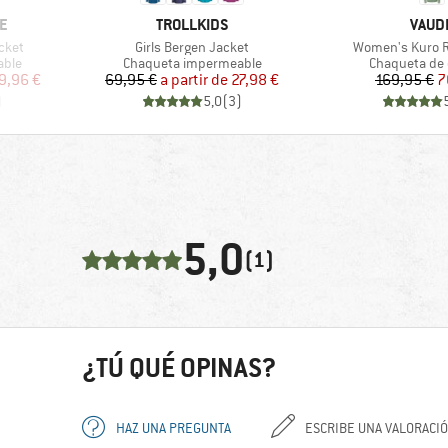
MARCA
MARC
E
TROLLKIDS
VAUD
Artículo
Artículo
acket
Girls Bergen Jacket
Women's Kuro R
Product group
Product grou
able
Chaqueta impermeable
Chaqueta de 
reducido
Precio
Precio reducido
Pr
Pr
9,96 €
69,95 €
a partir de
27,98 €
169,95 €
7
)
5,0
(
3
)
5,0
(1)
¿TÚ QUÉ OPINAS?
HAZ UNA PREGUNTA
ESCRIBE UNA VALORACI