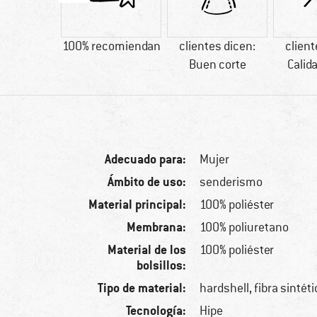
sintética
100% recomiendan
clientes dicen:
client
Buen corte
Calid
Adecuado para:
Mujer
Ámbito de uso:
senderismo
Material principal:
100% poliéster
Membrana:
100% poliuretano
Material de los
100% poliéster
bolsillos:
Tipo de material:
hardshell, fibra sintét
Tecnología:
Hipe