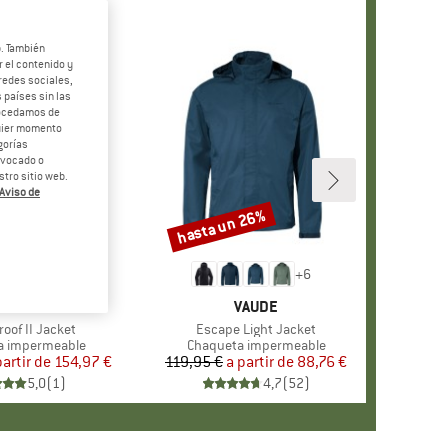
b. También
 el contenido y
redes sociales,
 países sin las
rocedamos de
quier momento
gorías
revocado o
tro sitio web.
Aviso de
 38%
hasta un 26%
o
Descuento
+
2
+
6
ARCA
AGLÖFS
MARCA
VAUDE
o
roof II Jacket
Artículo
Escape Light Jacket
group
a impermeable
Product group
Chaqueta impermeable
partir de
Precio
Precio reducido
154,97 €
119,95 €
a partir de
Precio
Precio reducido
88,76 €
5,0
(
1
)
4,7
(
52
)