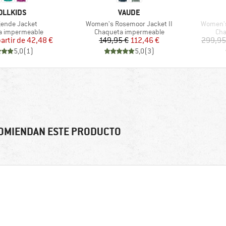
RCA
MARCA
OLLKIDS
VAUDE
o
Artículo
Artículo
Gjende Jacket
Women's Rosemoor Jacket II
Women's 
group
Product group
Pro
a impermeable
Chaqueta impermeable
Cha
Precio
Precio reducido
Precio
Precio reducido
partir de
42,48 €
149,95 €
112,46 €
299,95
5,0
(
1
)
5,0
(
3
)
OMIENDAN ESTE PRODUCTO