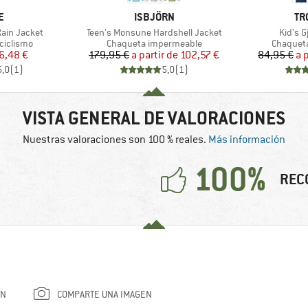
A
MARCA
MA
E
ISBJÖRN
TR
Artículo
Artícul
ain Jacket
Teen's Monsune Hardshell Jacket
Kid's 
p
Product group
Product 
ciclismo
Chaqueta impermeable
Chaquet
ecio
ecio reducido
Precio
Precio reducido
6,48 €
179,95 €
a partir de
102,57 €
84,95 €
a 
5,0
(
1
)
5,0
(
1
)
VISTA GENERAL DE VALORACIONES
Nuestras valoraciones son 100 % reales.
Más información
100%
REC
ÓN
COMPARTE UNA IMAGEN