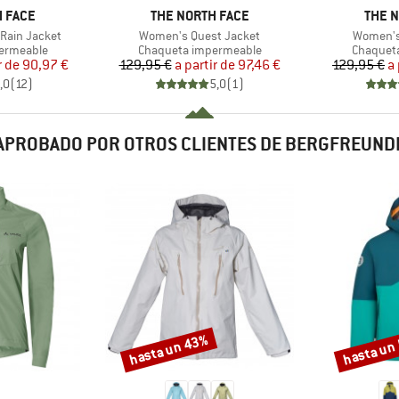
MARCA
MARC
 FACE
THE NORTH FACE
THE 
Artículo
Artículo
Rain Jacket
Women's Quest Jacket
Women's
Product group
Product 
ermeable
Chaqueta impermeable
Chaquet
ecio
ecio reducido
Precio
Precio reducido
r de
90,97 €
129,95 €
a partir de
97,46 €
129,95 €
a 
,0
(
12
)
5,0
(
1
)
APROBADO POR OTROS CLIENTES DE BERGFREUND
hasta un 43%
hasta un
Descuento
Descuento