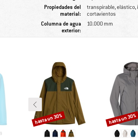
Propiedades del
transpirable, elástico
material:
cortavientos
Columna de agua
10.000 mm
exterior:
hasta un 30%
hasta un 30%
Descuento
Descuento
9