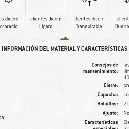
es dicen:
clientes dicen:
clientes dicen:
clien
ad/precio
Ligero
Transpirable
Buenos
INFORMACIÓN DEL MATERIAL Y CARACTERÍSTICAS
Consejos de
la
mantenimiento:
li
40
Cierre:
cr
Capucha:
co
Bolsillos:
2 
Ajuste:
No
ica
Características
Ci
especiales:
ma