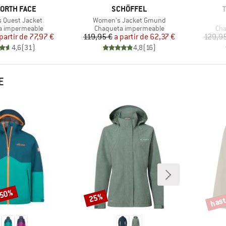
A
MARCA
NORTH FACE
SCHÖFFEL
Artículo
 Quest Jacket
Women's Jacket Gmund
group
Product group
Pro
a impermeable
Chaqueta impermeable
Cha
Precio
Precio reducido
Precio
Precio reducido
partir de
77,97 €
119,95 €
a partir de
62,37 €
129,95
4,6
(
31
)
4,8
(
16
)
E
 50%
hast
25%
Descuento
Descu