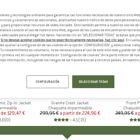
ookies y tecnologías similares para garantizar las funciones necesarias de nuestro sitio We
vicios y características adicionales, analizamos nuestro tráfico de datos para personalizar
, y para proporcionar recursos de redes sociales. Esto también permite a nuestros socios de 
análisis conocer el uso de nuestro sitio Web, algunos de los cuales se encuentran en terceros
 adecuadas para proteger tus datos. Haciendo clic en "SELECCIONAR TODAS" aceptas que p
.
Si no deseas aceptar cookies que no sean técnicamente necesarias, haz clic aquí
. En cual
es ajustar la configuración de las cookies en la opción "CONFIGURACIÓN" y seleccionar cate
 Tu consentimiento es voluntario, no es necesario para el uso de este sitio web y puede ser 
 primera vez en cualquier momento en "Configuración de cookies" en la parte inferior de nues
más información, incluyendo los riesgos de las transferencias a terceros países, en nuestro
hasta un 25%
hasta un
Descuento
Descuent
CONFIGURACIÓN
SELECCIONAR TODAS
+
3
 FACE
MARCA
PATAGONIA
M
H
ic Zip-In Jacket
Artículo
Granite Crest Jacket
Artícul
Front P
p
ermeable
Product group
Chaqueta impermeable
Product 
Chaquet
 de
ecio
ecio reducido
129,47 €
299,95 €
a partir de
Precio
Precio reducido
224,96 €
249,95 €
a 
0,0
(
0
)
4,1
(
15
)