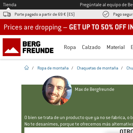
A la
Tienda
Pregúntale al equipo de B
Porte pagado a partir de 69 € (ES)
Pago segur
Up to 50% off now in our summer sale
Ropa
Calzado
Material
la pagina de inicio
/
Ropa de montaña
/
Chaquetas de montaña
/
Chu
Max de Bergfreunde
O bien se trata de un producto que ya no se fabrica, o 
No te desanimes, porque te ofrecemos más alternativa
OTRO