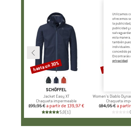
Utilizamos c
ofrecemos ser
la publicidad
publicidad y 
salvaguardas
esta manera
también pued
individuales.
concedido por
Encontrarás 
privacidad
.
hasta un 30%
hasta un 30%
Descuento
Descuento
MARCA
SCHÖFFEL
MARCA
THE NORTH
Artículo
Jacket Easy XT
Artículo
Women's Diablo Dynam
Product group
Chaqueta impermeable
Product grou
Chaqueta imp
199,95 €
a partir de
Precio
Precio reducido
139,97 €
184,95 €
a partir
Pr
Pr
5,0
(
1
)