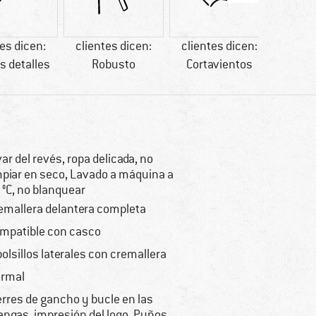
tes dicen:
clientes dicen:
clientes dicen:
Ca
 detalles
Robusto
Cortavientos
var del revés, ropa delicada, no
mpiar en seco, Lavado a máquina a
 °C, no blanquear
emallera delantera completa
mpatible con casco
bolsillos laterales con cremallera
rmal
erres de gancho y bucle en las
ngas, impresión del logo, Puños