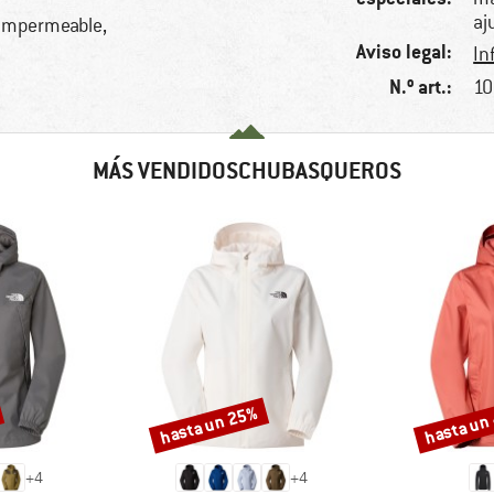
aj
, impermeable,
Aviso legal:
In
N.º art.:
10
MÁS VENDIDOSCHUBASQUEROS
hasta un 25%
hasta un
Descuento
Descuento
+
4
+
4