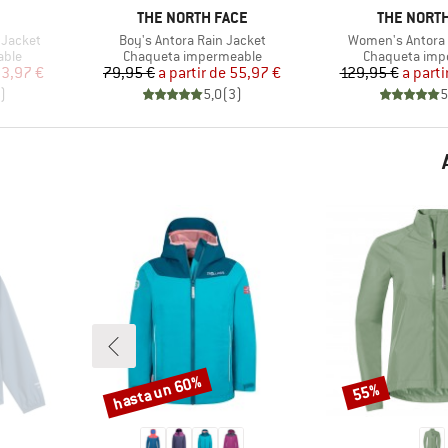
MARCA
MARCA
THE NORTH FACE
THE NORTH
Artículo
Artículo
 Jacket
Boy's Antora Rain Jacket
Women's Antora 
Product group
Product group
able
Chaqueta impermeable
Chaqueta imp
reducido
Precio
Precio reducido
Pr
Pr
3,97 €
79,95 €
a partir de
55,97 €
129,95 €
a parti
)
5,0
(
3
)
5
hasta un 60%
55%
Descuento
Descuento