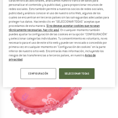
características adicionales, analizamos nuestro tráfico de datos para
personalizar el contenido y la publicidad, y para proporcionar recursos de
redes sociales. Esto también permite a nuestros socios de redes sociales,
publicidad y análisis conocer el uso de nuestro sitio Web, algunos de los
cuales se encuentran en terceros países sin las salvaguardas adecuadas para
proteger tus datos. Haciendo clic en "SELECCIONAR TODAS" aceptas que
procedamos de esta manera.
Si no deseas aceptar cookies que no sean
técnicamente necesarias, haz clic aquí
. En cualquier momento también
puedes ajustar la configuración de las cookies en la opción "CONFIGURACIÓN"
y seleccionar categorías individuales. Tu consentimiento es voluntario, no es
necesario para el uso de este sitio web y puede ser revocado o concedido por
primera vez en cualquier momento en "Configuración de cookies" en la parte
inferior de nuestro sitio web. Encontrarás más información, incluyendo los
riesgos de las transferencias a terceros países, en nuestro
Aviso de
privacidad
.
CONFIGURACIÓN
SELECCIONAR TODAS