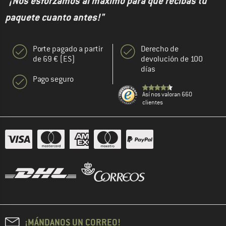
"¡Nos esforzamos al máximo para que recibas tu
paquete cuanto antes!"
Porte pagado a partir
Derecho de
de 69 € (ES)
devolución de 100
días
Pago seguro
Así nos valoran 660
clientes
¡MÁNDANOS UN CORREO!