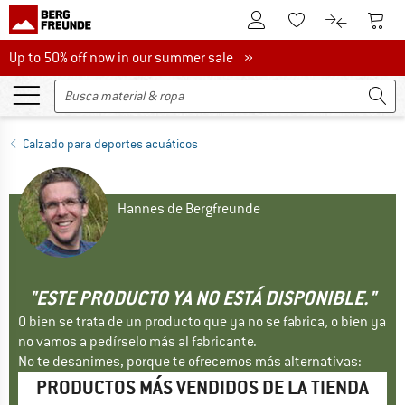
A la cuenta de cliente
A la 
A la lista de favori
A la compar
Up to 50% off now in our summer sale
Up to 50% off now in our summer sale »
Calzado para deportes acuáticos
Hannes de Bergfreunde
"ESTE PRODUCTO YA NO ESTÁ DISPONIBLE."
O bien se trata de un producto que ya no se fabrica, o bien ya
no vamos a pedírselo más al fabricante.
No te desanimes, porque te ofrecemos más alternativas:
PRODUCTOS MÁS VENDIDOS DE LA TIENDA