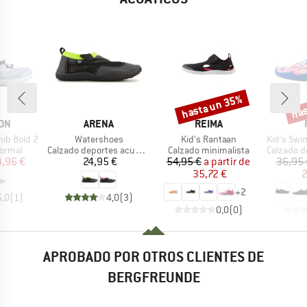
hasta un 35%
has
o
Descuento
Desc
MARCA
MARCA
ON
ARENA
REIMA
Artículo
Artículo
Artículo
ib Bold 2
Watershoes
Kid's Rantaan
Kid's Swimm
roup
Product group
Product group
Product g
formal
Calzado deportes acuáticos
Calzado minimalista
Calzado dep
ecio
ecio reducido
Precio
Precio
Precio reducido
4,96 €
24,95 €
54,95 €
a partir de
36,95 
35,72 €
2
+
2
5,0
(
1
)
4,0
(
3
)
0,0
(
0
)
APROBADO POR OTROS CLIENTES DE
BERGFREUNDE