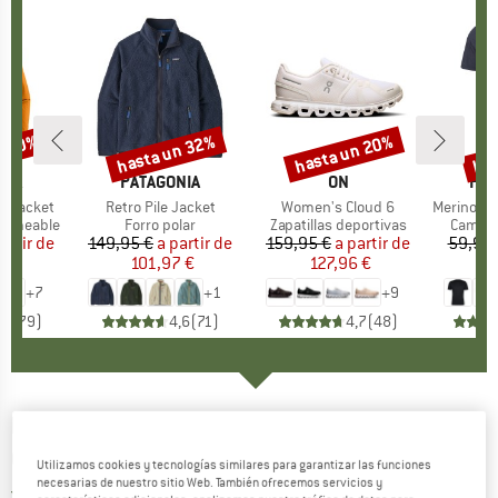
n 30%
hasta un 32%
hasta un 20%
has
to
Descuento
Descuento
Des
NIA
MARCA
PATAGONIA
MARCA
ON
MA
HEB
3L Jacket
Artículo
Retro Pile Jacket
Artículo
Women's Cloud 6
Artículo
MerinoMix150 Pi
p
ermeable
Product group
Forro polar
Product group
Zapatillas deportivas
Produc
Camise
artir de
ecio
ecio reducido
149,95 €
a partir de
Precio
Precio reducido
159,95 €
a partir de
Precio
Precio reducido
59,95 
7 €
101,97 €
127,96 €
2
+
7
+
1
+
9
,7
(
79
)
4,6
(
71
)
4,7
(
48
)
PLAYSHOES
-
Kid's Aqua-Schuh Hawaii -
Calzado deportes acuáticos
Utilizamos cookies y tecnologías similares para garantizar las funciones
necesarias de nuestro sitio Web. También ofrecemos servicios y
4,0
(1)