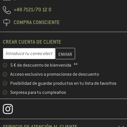
+49 7121/70 12 0
COMPRA CONSCIENTE
CREAR CUENTA DE CLIENTE
Introduce aquí tu dirección de correo electrónico y crea tu cuenta
Dirección de correo electrónico
5 € de descuento de bienvenida **
Acceso exclusivo a promociones de descuento
Posibilidad de guardar productos en tu lista de favoritos
Sorpresa para tu cumpleaños
SERVICIO DE ATENCIÓN AL CLIENTE