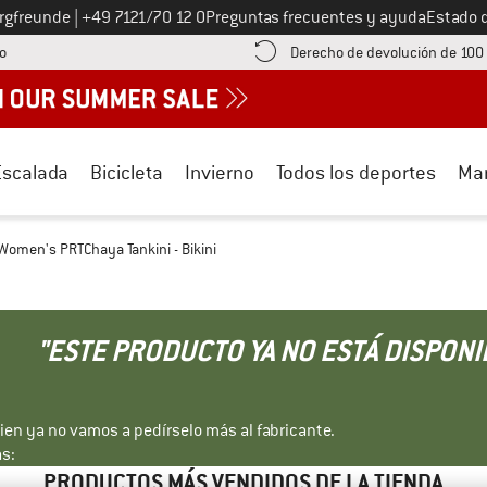
Llámenos al
ergfreunde
|
+49 7121/70 12 0
Preguntas frecuentes y ayuda
Estado 
¡encuentre información sobre el pago aquí! Se abre en una ventana de inf
o
Derecho de devolución de 100
Escalada
Bicicleta
Invierno
Todos los deportes
Ma
Women's PRTChaya Tankini - Bikini
"ESTE PRODUCTO YA NO ESTÁ DISPONI
bien ya no vamos a pedírselo más al fabricante.
s:
PRODUCTOS MÁS VENDIDOS DE LA TIENDA