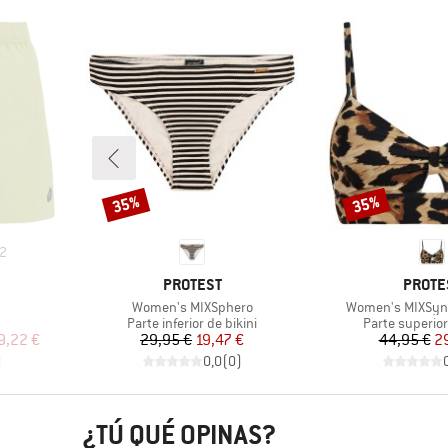
35%
35%
Descuento
Descuento
2
MARCA
MARCA
PROTEST
PROTE
Artículo
Artículo
Women's MIXSphero
Women's MIXSync
Product group
Product group
Parte inferior de bikini
Parte superior
reducido
Precio
Precio reducido
Pr
Pr
9,22 €
29,95 €
19,47 €
44,95 €
2
)
0,0
(
0
)
¿TÚ QUÉ OPINAS?