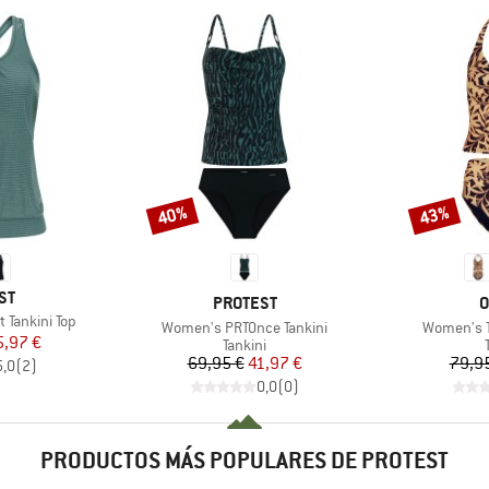
40%
43%
Descuento
Descuento
ST
MARCA
M
PROTEST
O
Tankini Top
Artículo
Artículo
Women's PRTOnce Tankini
Women's Ta
ecio
ecio reducido
5,97 €
Product group
Tankini
Precio
Precio reducido
69,95 €
41,97 €
79,9
5,0
(
2
)
0,0
(
0
)
PRODUCTOS MÁS POPULARES DE PROTEST