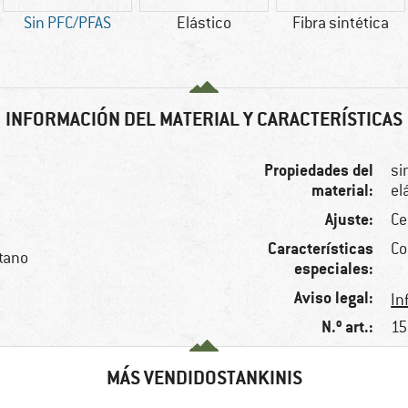
Sin PFC/PFAS
Elástico
Fibra sintética
INFORMACIÓN DEL MATERIAL Y CARACTERÍSTICAS
Propiedades del
si
material:
el
Ajuste:
Ce
Características
Co
stano
especiales:
Aviso legal:
In
N.º art.:
15
MÁS VENDIDOSTANKINIS