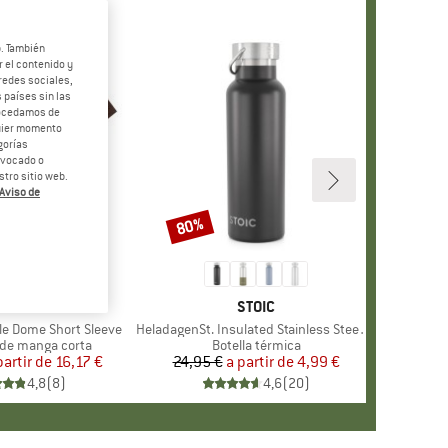
b. También
 el contenido y
redes sociales,
 países sin las
rocedamos de
quier momento
gorías
revocado o
tro sitio web.
Aviso de
 40%
80%
o
Descuento
+
13
A
NORTH FACE
MARCA
STOIC
le Dome Short Sleeve
Artículo
HeladagenSt. Insulated Stainless Steel Bottle 500
group
de manga corta
Product group
Botella térmica
partir de
Precio
Precio reducido
16,17 €
24,95 €
a partir de
Precio
Precio reducido
4,99 €
4,8
(
8
)
4,6
(
20
)