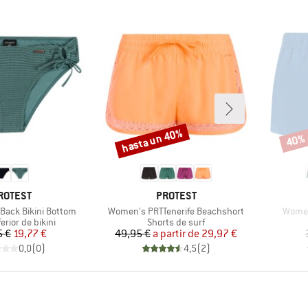
hasta un 40%
40%
Descuento
Descu
ARCA
MARCA
ROTEST
PROTEST
Artículo
Artícu
ack Bikini Bottom
Women's PRTTenerife Beachshort
Women
 group
Product group
erior de bikini
Shorts de surf
Precio
Precio reducido
Precio
Precio reducido
5 €
19,77 €
49,95 €
a partir de
29,97 €
0,0
(
0
)
4,5
(
2
)