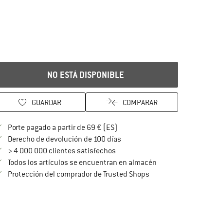
NO ESTÁ DISPONIBLE
GUARDAR
COMPARAR
¡encuentre más información so
Porte pagado a partir de 69 € (ES)
vaya a la política de devoluc
Derecho de devolución de 100 días
> 4 000 000 clientes satisfechos
Todos los artículos se encuentran en almacén
¡toda la información 
Protección del comprador de Trusted Shops