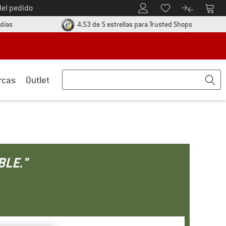
del pedido
A la cuenta de cliente
A la 
A la lista de favori
A la compar
ormación
vaya a la política de devolución aquí Se abre en una ventana de inform
¡toda la in
 días
4.53 de 5 estrellas
para Trusted Shops
rcas
Outlet
BLE."