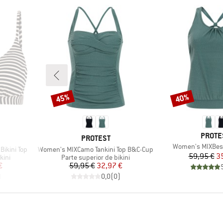
45%
40%
Descuento
Descuento
MARCA
PROTE
MARCA
PROTEST
Artículo
Women's MIXBest 
Artículo
Bikini Top
Women's MIXCamo Tankini Top B&C-Cup
Pr
Pr
59,95 €
3
Product group
kini
Parte superior de bikini
reducido
Precio
Precio reducido
€
59,95 €
32,97 €
)
0,0
(
0
)