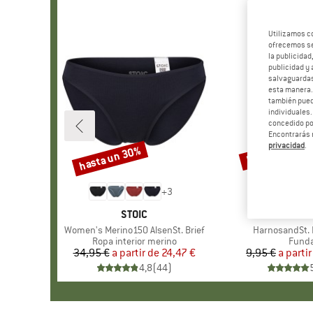
Utilizamos c
ofrecemos ser
la publicidad
publicidad y 
salvaguardas
esta manera
también pued
individuales.
concedido por
Encontrarás 
privacidad
.
hasta un 30%
57%
Descuento
Descuento
+
3
MARCA
STOIC
MAR
STOI
Artículo
Women's Merino150 AlsenSt. Brief
Artículo
HarnosandSt. I
Product group
Ropa interior merino
Produ
Fund
34,95 €
a partir de
Precio
Precio reducido
24,47 €
9,95 €
a partir
Pr
Pr
4,8
(
44
)