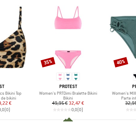
35%
40%
Descuento
Descuento
MARCA
M
ST
PROTEST
P
Artículo
Artículo
s Bikini Top
Women's PRTDimi Bralette Bikini
Women's MIXB
Product group
Product
 de bikini
Bikini
Parte inf
ecio
ecio reducido
Precio
Precio reducido
9,22 €
49,95 €
32,47 €
32,9
0,0
(
0
)
0,0
(
0
)