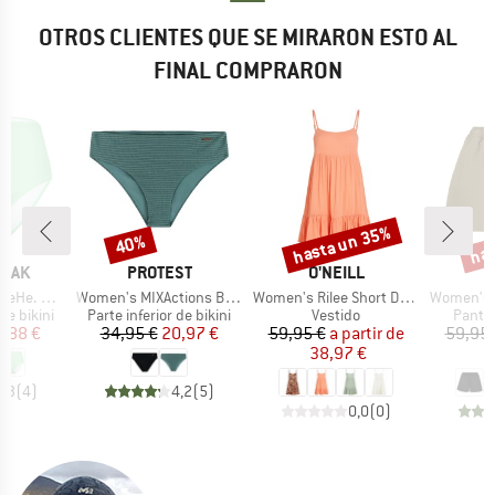
OTROS CLIENTES QUE SE MIRARON ESTO AL
FINAL COMPRARON
hasta un 35%
has
40%
o
Descuento
Descuento
Desc
MARCA
MARCA
PEAK
PROTEST
O'NEILL
Artículo
Artículo
Artículo
s High Waist
Women's MIXActions Bikini Bottom
Women's Rilee Short Dress
Women's Hemp53 
p
Product group
Product group
Produ
 de bikini
Parte inferior de bikini
Vestido
Panta
ecio
ecio reducido
Precio
Precio reducido
Precio
Precio reducido
2,88 €
34,95 €
20,97 €
59,95 €
a partir de
59,95 
38,97 €
3
4,3
(
4
)
4,2
(
5
)
0,0
(
0
)