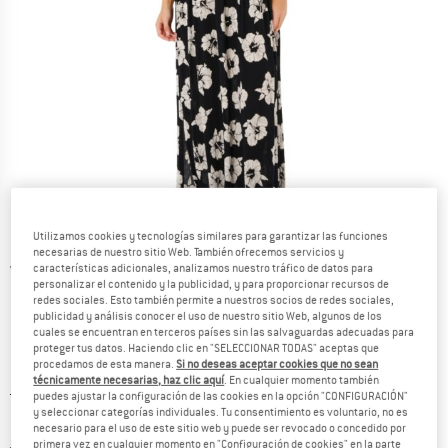
Utilizamos cookies y tecnologías similares para garantizar las funciones
necesarias de nuestro sitio Web. También ofrecemos servicios y
características adicionales, analizamos nuestro tráfico de datos para
Vistas detalladas
personalizar el contenido y la publicidad, y para proporcionar recursos de
redes sociales. Esto también permite a nuestros socios de redes sociales,
publicidad y análisis conocer el uso de nuestro sitio Web, algunos de los
cuales se encuentran en terceros países sin las salvaguardas adecuadas para
proteger tus datos. Haciendo clic en "SELECCIONAR TODAS" aceptas que
procedamos de esta manera.
Si no deseas aceptar cookies que no sean
técnicamente necesarias, haz clic aquí
. En cualquier momento también
Precio original :
Precio:
79,95
€
puedes ajustar la configuración de las cookies en la opción "CONFIGURACIÓN"
y seleccionar categorías individuales. Tu consentimiento es voluntario, no es
51,97
€
incl. IVA
necesario para el uso de este sitio web y puede ser revocado o concedido por
Información sobre los gastos de envío. Se abre en u
más Gastos de envío
primera vez en cualquier momento en "Configuración de cookies" en la parte