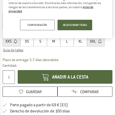
inferior de nuestro sitio web. Encontrarás más información, incluyendo los
riesgos de las transferencias a terceros países, en nuestro
Aviso de
Color:
Black / Off White
privacidad
.
CONFIGURACIÓN
SELECCIONAR TODAS
30%
35%
Elegir talla:
XXS
XS
S
M
L
XL
XXL
Guía de tallas
El enlace se abre en una ventana de
Plazo de entrega: 5-7 días laborables
Cantidad:
AÑADIR A LA CESTA
GUARDAR
COMPARAR
¡encuentre más información
Porte pagado a partir de 69 € (ES)
vaya a la política de devo
Derecho de devolución de 100 días