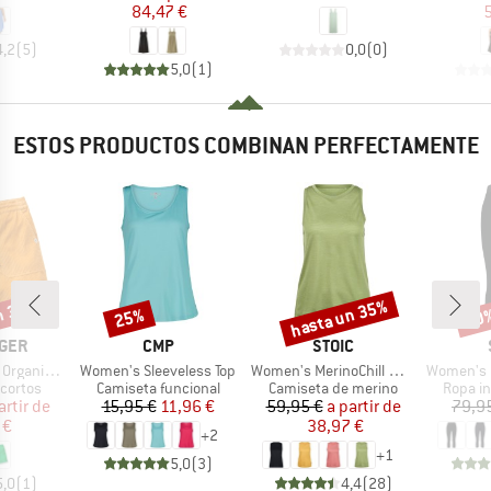
84,47 €
5
4,2
(
5
)
0,0
(
0
)
5,0
(
1
)
ESTOS PRODUCTOS COMBINAN PERFECTAMENTE
n 35%
hasta un 35%
25%
40
o
Descuento
Descuento
Desc
MARCA
MARCA
GER
CMP
STOIC
Artículo
Artículo
Artículo
d Short 2.0
Women's Sleeveless Top
Women's MerinoChill MMXX. Göteborg Tank
Women's MerinoMesh
oup
Product group
Product group
Produc
cortos
Camiseta funcional
Camiseta de merino
Ropa in
ecio
ecio reducido
Precio
Precio reducido
Precio
Precio reducido
artir de
15,95 €
11,96 €
59,95 €
a partir de
79,9
 €
38,97 €
+
2
+
1
5,0
(
3
)
5,0
(
1
)
4,4
(
28
)