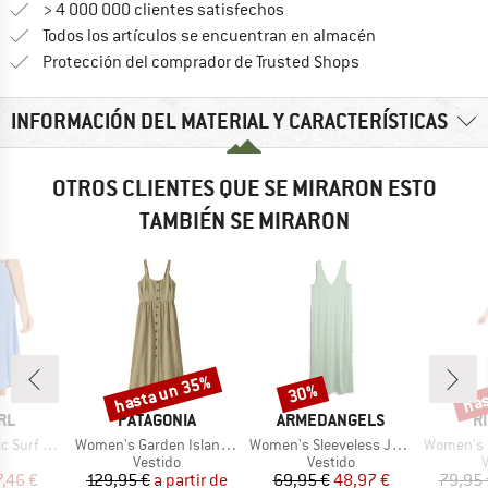
> 4 000 000 clientes satisfechos
Todos los artículos se encuentran en almacén
¡toda la informac
Protección del comprador de Trusted Shops
INFORMACIÓN DEL MATERIAL Y CARACTERÍSTICAS
OTROS CLIENTES QUE SE MIRARON ESTO
TAMBIÉN SE MIRARON
hasta un 35%
has
30%
o
Descuento
Descuento
Desc
MARCA
MARCA
M
RL
PATAGONIA
ARMEDANGELS
R
Artículo
Artículo
Artículo
rf Skirt
Women's Garden Island Dress
Women's Sleeveless Jersey Midi Dress
Women's Premi
uct group
Product group
Product group
P
Vestido
Vestido
ecio
ecio reducido
Precio
Precio reducido
Precio
Precio reducido
7,46 €
129,95 €
a partir de
69,95 €
48,97 €
79,95 