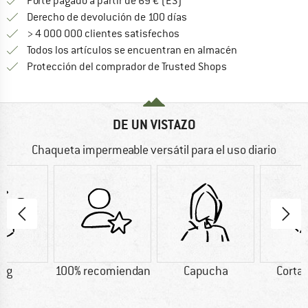
¡encuentre más información
Porte pagado a partir de 69 € (ES)
vaya a la política de devo
Derecho de devolución de 100 días
> 4 000 000 clientes satisfechos
Todos los artículos se encuentran en almacén
¡toda la informac
Protección del comprador de Trusted Shops
DE UN VISTAZO
Chaqueta impermeable versátil para el uso diario
5 g
100% recomiendan
Capucha
Corta