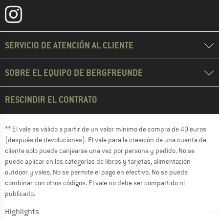
SERVICIO DE ATENCIÓN AL CLIENTE
SOBRE EL EQUIPO DE BERGFREUNDE
RESCINDIR EL CONTRATO
** El vale es válido a partir de un valor mínimo de compra de 40 euros
(después de devoluciones). El vale para la creación de una cuenta de
cliente solo puede canjearse una vez por persona y pedido. No se
puede aplicar en las categorías de libros y tarjetas, alimentación
outdoor y vales. No se permite el pago en efectivo. No se puede
combinar con otros códigos. El vale no debe ser compartido ni
publicado.
Highlights