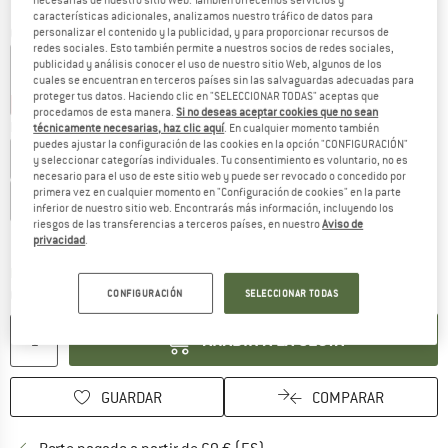
características adicionales, analizamos nuestro tráfico de datos para
Color:
Pond Blue
personalizar el contenido y la publicidad, y para proporcionar recursos de
redes sociales. Esto también permite a nuestros socios de redes sociales,
publicidad y análisis conocer el uso de nuestro sitio Web, algunos de los
cuales se encuentran en terceros países sin las salvaguardas adecuadas para
proteger tus datos. Haciendo clic en "SELECCIONAR TODAS" aceptas que
25%
25%
25%
procedamos de esta manera.
Si no deseas aceptar cookies que no sean
Elegir talla:
técnicamente necesarias, haz clic aquí
. En cualquier momento también
puedes ajustar la configuración de las cookies en la opción "CONFIGURACIÓN"
EU
92
EU
104
EU
116
EU
128
EU
140
EU
152
y seleccionar categorías individuales. Tu consentimiento es voluntario, no es
necesario para el uso de este sitio web y puede ser revocado o concedido por
primera vez en cualquier momento en "Configuración de cookies" en la parte
EU
164
inferior de nuestro sitio web. Encontrarás más información, incluyendo los
riesgos de las transferencias a terceros países, en nuestro
Aviso de
Guía de tallas
privacidad
.
El enlace se abre en una ventana de
Plazo de entrega: 5-7 días laborables
Cantidad:
CONFIGURACIÓN
SELECCIONAR TODAS
AÑADIR A LA CESTA
GUARDAR
COMPARAR