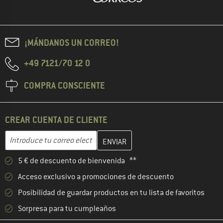
¡MÁNDANOS UN CORREO!
+49 7121/70 12 0
COMPRA CONSCIENTE
CREAR CUENTA DE CLIENTE
Introduce aquí tu dirección de correo electrónico y crea tu cuenta
Dirección de correo electrónico
5 € de descuento de bienvenida **
Acceso exclusivo a promociones de descuento
Posibilidad de guardar productos en tu lista de favoritos
Sorpresa para tu cumpleaños