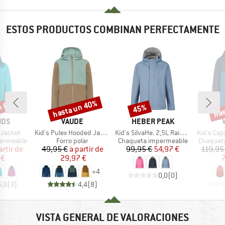
ESTOS PRODUCTOS COMBINAN PERFECTAMENTE
n 60%
hasta un 40%
has
45%
o
Descuento
Descuento
Desc
MARCA
MARCA
IDS
VAUDE
HEBER PEAK
Artículo
Artículo
Artículo
 Jacket
Kid's Pulex Hooded Jacket II
Kid's SilvaHe. 2,5L Rain Jacket
Kid's Cap
Product group
Product group
Product 
ermeable
Forro polar
Chaqueta impermeable
Chaquet
ecio
ecio reducido
Precio
Precio reducido
Precio
Precio reducido
artir de
49,95 €
a partir de
99,95 €
54,97 €
119,95
 €
29,97 €
7
+
4
0,0
(
0
)
5,0
(
3
)
4,4
(
8
)
VISTA GENERAL DE VALORACIONES