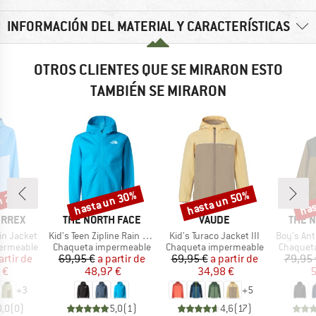
INFORMACIÓN DEL MATERIAL Y CARACTERÍSTICAS
OTROS CLIENTES QUE SE MIRARON ESTO
TAMBIÉN SE MIRARON
n 25%
hasta un 30%
hasta un 50%
has
o
Descuento
Descuento
Desc
MARCA
MARCA
MARC
ERREX
THE NORTH FACE
VAUDE
THE 
Artículo
Artículo
Artículo
in Jacket
Kid's Teen Zipline Rain Jacket
Kid's Turaco Jacket III
Boy's Ant
Product group
Product group
Product 
ermeable
Chaqueta impermeable
Chaqueta impermeable
Chaquet
ecio
ecio reducido
Precio
Precio reducido
Precio
Precio reducido
artir de
69,95 €
a partir de
69,95 €
a partir de
79,95 
 €
48,97 €
34,98 €
5
+
3
+
5
0,0
(
0
)
5,0
(
1
)
4,6
(
17
)