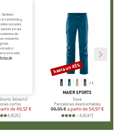
b. También
 el contenido y
redes sociales,
 países sin las
rocedamos de
quier momento
gorías
revocado o
tro sitio web.
Aviso de
 38%
hasta un 45%
o
Descuento
+
1
RCA
HÖFFEL
MARCA
MAIER SPORTS
horts Toblach2
Artículo
Trave
ct group
lones cortos
Product group
Pantalones desmontables
partir de
Precio
Precio reducido
49,57 €
99,95 €
a partir de
Precio
Precio reducido
54,97 €
4,9
(
21
)
4,0
(
47
)