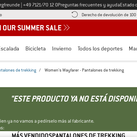
Llámenos al
ergfreunde
|
+49 7121/70 12 0
Preguntas frecuentes y ayuda
Estado 
¡encuentre información sobre el pago aquí! Se abre en una ventana de inf
o
Derecho de devolución de 100
Escalada
Bicicleta
Invierno
Todos los deportes
Ma
talones de trekking
/
Women's Wayfarer - Pantalones de trekking
"ESTE PRODUCTO YA NO ESTÁ DISPONI
bien ya no vamos a pedírselo más al fabricante.
s:
MÁS VENDIDOSPANTALONES DE TREKKING