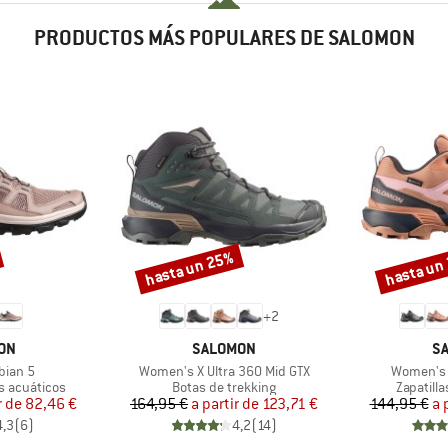
PRODUCTOS MÁS POPULARES DE SALOMON
hasta un 25%
hasta un
Descuento
Descuento
+
2
MARCA
M
ON
SALOMON
S
Artículo
Artículo
bian 5
Women's X Ultra 360 Mid GTX
Women's 
Product group
Product 
s acuáticos
Botas de trekking
Zapatill
ecio
ecio reducido
Precio
Precio reducido
r de
82,46 €
164,95 €
a partir de
123,71 €
144,95 €
a 
4,3
(
6
)
4,2
(
14
)