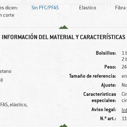
es dicen:
Sin PFC/PFAS
Elástico
Fibra
n corte
INFORMACIÓN DEL MATERIAL Y CARACTERÍSTICAS
Bolsillos:
1 
2 
Peso:
24
astano
Tamaño de referencia:
en
ll
Ajuste:
No
Características
Ci
especiales:
ci
FAS, elástico,
Aviso legal:
In
N.º art.:
11