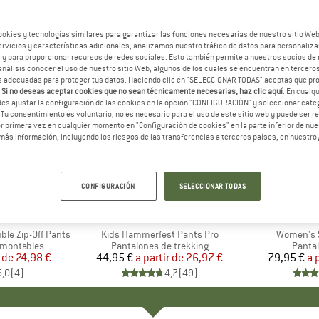
ookies y tecnologías similares para garantizar las funciones necesarias de nuestro sitio We
vicios y características adicionales, analizamos nuestro tráfico de datos para personalizar
, y para proporcionar recursos de redes sociales. Esto también permite a nuestros socios de 
análisis conocer el uso de nuestro sitio Web, algunos de los cuales se encuentran en terceros
 adecuadas para proteger tus datos. Haciendo clic en "SELECCIONAR TODAS" aceptas que p
.
Si no deseas aceptar cookies que no sean técnicamente necesarias, haz clic aquí
. En cual
es ajustar la configuración de las cookies en la opción "CONFIGURACIÓN" y seleccionar cate
 Tu consentimiento es voluntario, no es necesario para el uso de este sitio web y puede ser 
 primera vez en cualquier momento en "Configuración de cookies" en la parte inferior de nues
más información, incluyendo los riesgos de las transferencias a terceros países, en nuestro
hasta un 40%
hasta un
Descuento
Descuent
CONFIGURACIÓN
SELECCIONAR TODAS
+
5
IDS
MARCA
TROLLKIDS
MA
SC
ble Zip-Off Pants
Artículo
Kids Hammerfest Pants Pro
Artículo
Women's S
smontables
Product group
Pantalones de trekking
Produ
Panta
r de
ecio
ecio reducido
24,98 €
44,95 €
a partir de
Precio
Precio reducido
26,97 €
79,95 €
a 
5,0
(
4
)
4,7
(
49
)