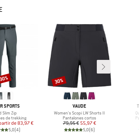
E
 30%
30%
Descuento
CA
MARCA
R SPORTS
VAUDE
culo
Artículo
Ar
d Slim Zip
Women's Scopi LW Shorts II
Qu
group
Product group
Pr
es de trekking
Pantalones cortos
Pa
Precio
Precio reducido
Precio
Precio reducido
partir de
83,97 €
79,95 €
55,97 €
5,0
(
4
)
5,0
(
6
)