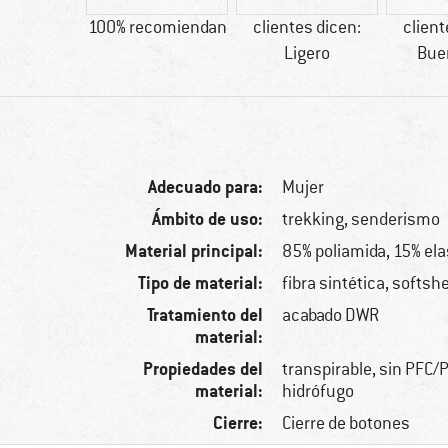
45 g
100% recomiendan
clientes dicen:
client
Ligero
Bue
Adecuado para:
Mujer
Ámbito de uso:
trekking, senderismo
Material principal:
85% poliamida, 15% el
Tipo de material:
fibra sintética, softshe
Tratamiento del
acabado DWR
material:
Propiedades del
transpirable, sin PFC/P
material:
hidrófugo
Cierre:
Cierre de botones