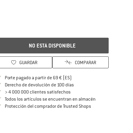
NO ESTÁ DISPONIBLE
GUARDAR
COMPARAR
¡encuentre más información so
Porte pagado a partir de 69 € (ES)
vaya a la política de devoluc
Derecho de devolución de 100 días
> 4 000 000 clientes satisfechos
Todos los artículos se encuentran en almacén
¡toda la información 
Protección del comprador de Trusted Shops