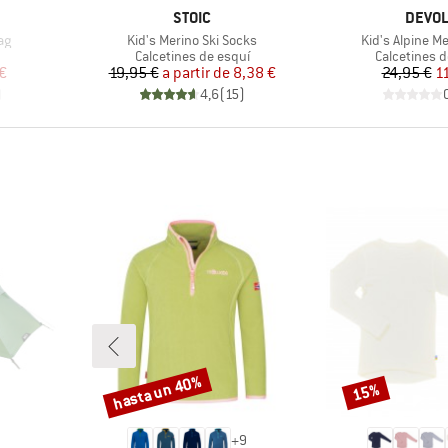
MARCA
MARC
STOIC
DEVO
Artículo
Artículo
ag
Kid's Merino Ski Socks
Kid's Alpine M
oup
Product group
Product gro
Calcetines de esquí
Calcetines d
reducido
Precio
Precio reducido
Pr
Pr
€
19,95 €
a partir de
8,38 €
24,95 €
1
)
4,6
(
15
)
hasta un 40%
15%
Descuento
Descuento
+
9