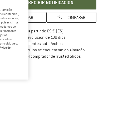
RECIBIR NOTIFICACIÓN
b. También
 el contenido y
GUARDAR
COMPARAR
redes sociales,
 países sin las
rocedamos de
¡encuentre más información so
Porte pagado a partir de 69 € (ES)
quier momento
gorías
vaya a la política de devoluc
Derecho de devolución de 100 días
revocado o
> 4 000 000 clientes satisfechos
tro sitio web.
Aviso de
Todos los artículos se encuentran en almacén
¡toda la información 
Protección del comprador de Trusted Shops