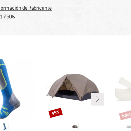
formación del fabricante
1-7606
hast
45%
Descuento
Descu