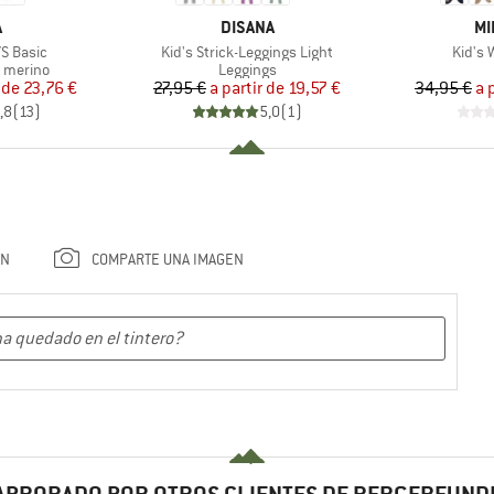
CA
MARCA
MA
A
DISANA
MI
Artículo
Artícul
/S Basic
Kid's Strick-Leggings Light
Kid's 
up
Product group
r merino
Leggings
ecio
ecio reducido
Precio
Precio reducido
 de
23,76 €
27,95 €
a partir de
19,57 €
34,95 €
a 
,8
(
13
)
5,0
(
1
)
ÓN
COMPARTE UNA IMAGEN