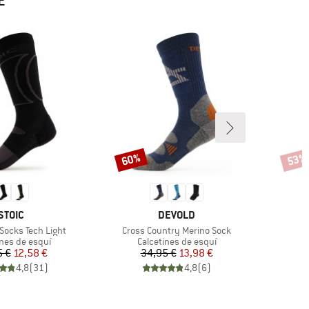
E
60%
53%
Descuento
Descu
MARCA
MARCA
STOIC
DEVOLD
Artículo
 Socks Tech Light
Cross Country Merino Sock
t group
Product group
P
ines de esquí
Calcetines de esquí
C
Precio
Precio reducido
Precio
Precio reducido
5 €
12,58 €
34,95 €
13,98 €
4,8
(
31
)
4,8
(
6
)