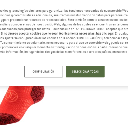
ookies y tecnologías similares para garantizar las funciones necesarias de nuestro sitio We
vicios y características adicionales, analizamos nuestro tráfico de datos para personalizar
, y para proporcionar recursos de redes sociales. Esto también permite a nuestros socios de 
análisis conocer el uso de nuestro sitio Web, algunos de los cuales se encuentran en terceros
 adecuadas para proteger tus datos. Haciendo clic en "SELECCIONAR TODAS" aceptas que p
.
Si no deseas aceptar cookies que no sean técnicamente necesarias, haz clic aquí
. En cual
es ajustar la configuración de las cookies en la opción "CONFIGURACIÓN" y seleccionar cate
 Tu consentimiento es voluntario, no es necesario para el uso de este sitio web y puede ser 
 primera vez en cualquier momento en "Configuración de cookies" en la parte inferior de nues
más información, incluyendo los riesgos de las transferencias a terceros países, en nuestro
CONFIGURACIÓN
SELECCIONAR TODAS