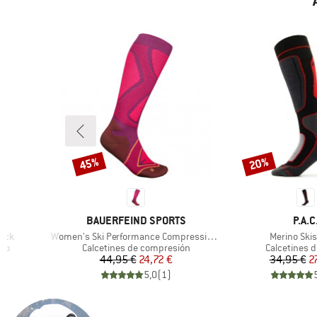
45%
20%
Descuento
Descuento
MARCA
MAR
BAUERFEIND SPORTS
P.A.C
Artículo
Artículo
Sock
Women's Ski Performance Compression Socks
Merino Ski
Product group
Product gro
ino
Calcetines de compresión
Calcetines d
reducido
Precio
Precio reducido
Pr
Pr
€
44,95 €
24,72 €
34,95 €
2
)
5,0
(
1
)