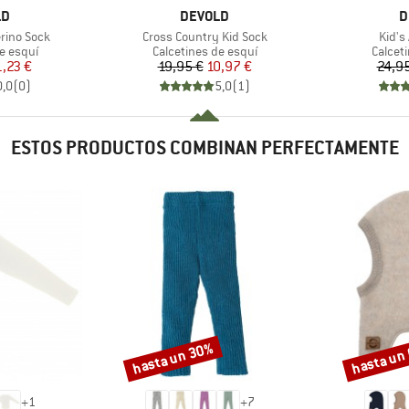
A
MARCA
M
LD
DEVOLD
D
Artículo
Artícu
erino Sock
Cross Country Kid Sock
Kid's
up
Product group
Produc
e esquí
Calcetines de esquí
Calcet
ecio
ecio reducido
Precio
Precio reducido
1,23 €
19,95 €
10,97 €
24,9
0,0
(
0
)
5,0
(
1
)
ESTOS PRODUCTOS COMBINAN PERFECTAMENTE
hasta un 30%
hasta un
Descuento
Descuento
+
1
+
7