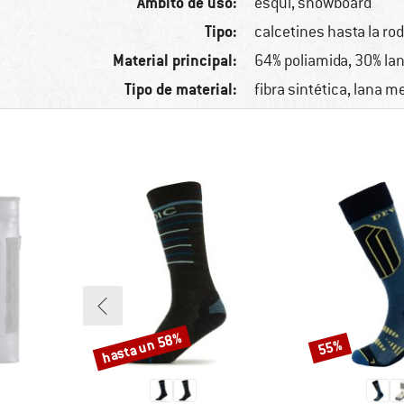
Ámbito de uso:
esquí, snowboard
Tipo:
calcetines hasta la rod
Material principal:
64% poliamida, 30% lan
Tipo de material:
fibra sintética, lana m
hasta un 58%
55%
Descuento
Descuento