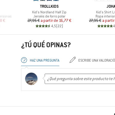
MARCA
MAR
TROLLKIDS
JOH
Artículo
Artículo
Kid's Nordland Half Zip
Kid's Shirt L
Product group
Product gro
ersonas
Jerséis de forro polar
Ropa interio
reducido
Precio
Precio reducido
Pr
Pr
8 €
27,95 €
a partir de
16,77 €
27,95 €
a partir
)
4,5
(
22
)
4
¿TÚ QUÉ OPINAS?
HAZ UNA PREGUNTA
ESCRIBE UNA VALORACI