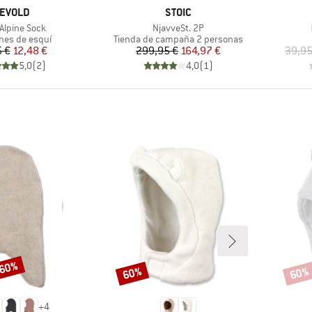
ARCA
MARCA
EVOLD
STOIC
lo
Artículo
 Alpine Sock
NjavveSt. 2P
t group
Product group
ines de esquí
Tienda de campaña 2 personas
Precio
Precio reducido
Precio
Precio reducido
5 €
12,48 €
299,95 €
164,97 €
39,95
5,0
(
2
)
4,0
(
1
)
 60%
60%
60%
Descuento
Descu
+
4