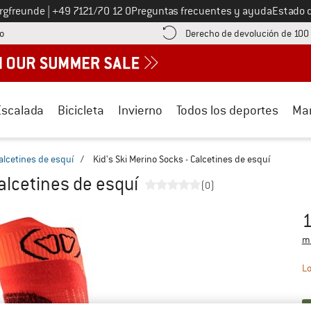
Llámenos al
ergfreunde
|
+49 7121/70 12 0
Preguntas frecuentes y ayuda
Estado 
¡encuentre información sobre el pago aquí! Se abre en una ventana de inf
o
Derecho de devolución de 100
Escalada
Bicicleta
Invierno
Todos los deportes
Ma
alcetines de esquí
/
Kid's Ski Merino Socks - Calcetines de esquí
Calcetines de esquí
(0)
1
Pr
má
Lo