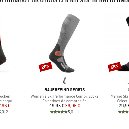
APROBADO POR OTROS CLIENTES DE BERGFREUND
20%
58%
Descuento
Descuento
CA
MARCA
.
BAUERFEIND SPORTS
Artículo
Artículo
socken
Women's Ski Performance Compr. Socks
Merino Ski
up
Product group
Produc
e esquí
Calcetines de compresión
Calcet
ecio
ecio reducido
Precio
Precio reducido
7,96 €
49,95 €
39,96 €
29,9
5,0
(
2
)
5,0
(
1
)