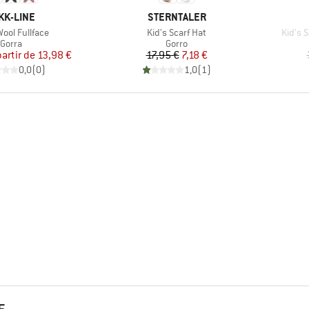
RCA
MARCA
KK-LINE
STERNTALER
o
Artículo
Artícul
Wool Fullface
Kid's Scarf Hat
Kid's 
Product group
Product group
Gorra
Gorro
Precio
Precio reducido
Precio
Precio reducido
partir de
13,98 €
17,95 €
7,18 €
0,0
(
0
)
1,0
(
1
)