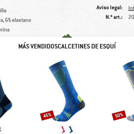
Aviso legal:
In
illa
N.º art.:
20
a, 6% elastano
erina
MÁS VENDIDOSCALCETINES DE ESQUÍ
45%
50%
Descuento
Descuento