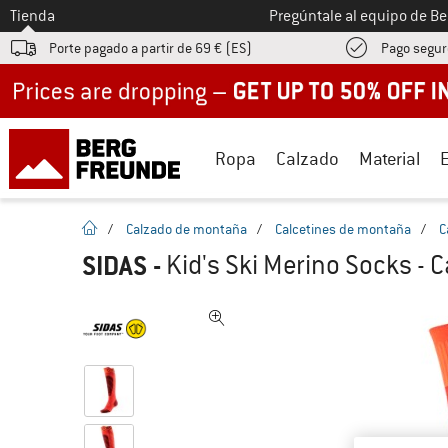
A la
Tienda
Pregúntale al equipo de B
Porte pagado a partir de 69 € (ES)
Pago segur
Up to 50% off now in our summer sale
Ropa
Calzado
Material
la pagina de inicio
/
Calzado de montaña
/
Calcetines de montaña
/
C
SIDAS
-
Kid's Ski Merino Socks - 