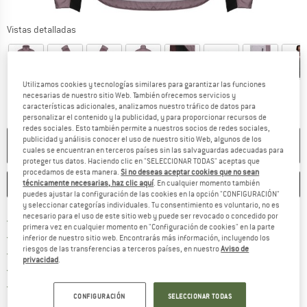
Vistas detalladas
Utilizamos cookies y tecnologías similares para garantizar las funciones
necesarias de nuestro sitio Web. También ofrecemos servicios y
características adicionales, analizamos nuestro tráfico de datos para
personalizar el contenido y la publicidad, y para proporcionar recursos de
redes sociales. Esto también permite a nuestros socios de redes sociales,
publicidad y análisis conocer el uso de nuestro sitio Web, algunos de los
NO ESTÁ DISPONIBLE
cuales se encuentran en terceros países sin las salvaguardas adecuadas para
proteger tus datos. Haciendo clic en "SELECCIONAR TODAS" aceptas que
procedamos de esta manera.
Si no deseas aceptar cookies que no sean
técnicamente necesarias, haz clic aquí
. En cualquier momento también
GUARDAR
COMPARAR
puedes ajustar la configuración de las cookies en la opción "CONFIGURACIÓN"
y seleccionar categorías individuales. Tu consentimiento es voluntario, no es
necesario para el uso de este sitio web y puede ser revocado o concedido por
¡encuentre más información
Porte pagado a partir de 69 € (ES)
primera vez en cualquier momento en "Configuración de cookies" en la parte
vaya a la política de devo
Derecho de devolución de 100 días
inferior de nuestro sitio web. Encontrarás más información, incluyendo los
riesgos de las transferencias a terceros países, en nuestro
Aviso de
> 4 000 000 clientes satisfechos
privacidad
.
Todos los artículos se encuentran en almacén
¡toda la informac
Protección del comprador de Trusted Shops
CONFIGURACIÓN
SELECCIONAR TODAS