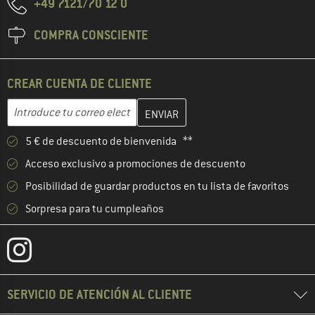
+49 7121/70 12 0
COMPRA CONSCIENTE
CREAR CUENTA DE CLIENTE
Introduce aquí tu dirección de correo electrónico y crea tu cuenta
Dirección de correo electrónico
5 € de descuento de bienvenida **
Acceso exclusivo a promociones de descuento
Posibilidad de guardar productos en tu lista de favoritos
Sorpresa para tu cumpleaños
SERVICIO DE ATENCIÓN AL CLIENTE