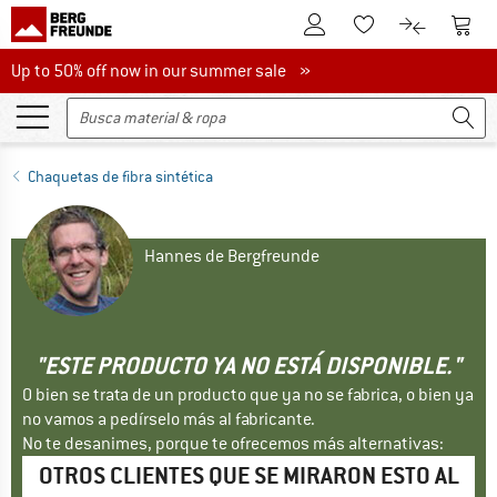
A la cuenta de cliente
A la 
A la lista de favori
A la compar
Up to 50% off now in our summer sale
Up to 50% off now in our summer sale »
Chaquetas de fibra sintética
Hannes de Bergfreunde
"ESTE PRODUCTO YA NO ESTÁ DISPONIBLE."
O bien se trata de un producto que ya no se fabrica, o bien ya
no vamos a pedírselo más al fabricante.
No te desanimes, porque te ofrecemos más alternativas:
OTROS CLIENTES QUE SE MIRARON ESTO AL