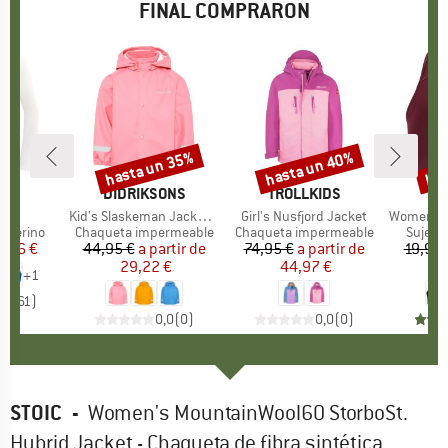
FINAL COMPRARON
hasta un 35%
hasta un 40%
has
to
Descuento
Descuento
Des
A
LD
MARCA
DIDRIKSONS
MARCA
TROLLKIDS
M
A
hirt
Artículo
Kid's Slaskeman Jacket 2
Artículo
Girl's Nusfjord Jacket
Artículo
Women's Myo
up
r merino
Product group
Chaqueta impermeable
Product group
Chaqueta impermeable
Produc
Sujeta
ecio
ecio reducido
6,46 €
44,95 €
a partir de
Precio
Precio reducido
74,95 €
a partir de
Precio
Precio reducido
19,95 
29,22 €
44,97 €
1
+
1
,9
(
61
)
0,0
(
0
)
0,0
(
0
)
STOIC
-
Women's MountainWool60 StorboSt.
Hybrid Jacket - Chaqueta de fibra sintética