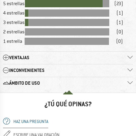
5 estrellas
(23)
4 estrellas
(1)
3 estrellas
(1)
2 estrellas
(0)
1 estrella
(0)
VENTAJAS
INCONVENIENTES
ÁMBITO DE USO
¿TÚ QUÉ OPINAS?
HAZ UNA PREGUNTA
ESCRIBE UNA VALORACIÓN