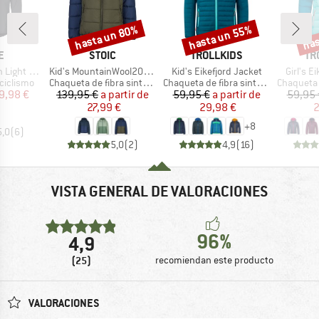
hasta un 80%
hasta un 55%
has
o
Descuento
Descuento
Desc
A
MARCA
MARCA
MA
E
STOIC
TROLLKIDS
TR
Artículo
Artículo
Artículo
ht Jacket
Kid's MountainWool200 Strobo Hoody
Kid's Eikefjord Jacket
Girl's E
p
Product group
Product group
Product g
ciclismo
Chaqueta de fibra sintética
Chaqueta de fibra sintética
Chaqueta de 
ecio
ecio reducido
Precio
Precio reducido
Precio
Precio reducido
9,98 €
139,95 €
a partir de
59,95 €
a partir de
59,95 
27,99 €
29,98 €
2
+
8
5,0
(
6
)
5,0
(
2
)
4,9
(
16
)
VISTA GENERAL DE VALORACIONES
96%
4,9
(25)
recomiendan este producto
VALORACIONES