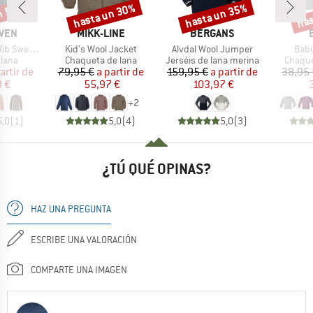
n 50%
hasta un 30%
hasta un 35%
has
o
Descuento
Descuento
Desc
MARCA
MARCA
ÄVEN
MIKK-LINE
BERGANS
Artículo
Artículo
Artíc
 Sweater
Kid's Wool Jacket
Alvdal Wool Jumper
Baby
group
Product group
Product group
Produc
 lana
Chaqueta de lana
Jerséis de lana merina
Chaque
ecio
ecio reducido
Precio
Precio reducido
Precio
Precio reducido
artir de
79,95 €
a partir de
159,95 €
a partir de
38,95 
8 €
55,97 €
103,97 €
+
2
5,0
(
1
)
5,0
(
4
)
5,0
(
3
)
¿TÚ QUÉ OPINAS?
HAZ UNA PREGUNTA
ESCRIBE UNA VALORACIÓN
COMPARTE UNA IMAGEN