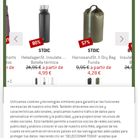
n 40%
has
80%
57%
to
Descuento
Descuento
Des
OX
MARCA
STOIC
MARCA
STOIC
MAR
BER
o Shorts
Artículo
HeladagenSt. Insulated Stainless Steel Bottle 500
Artículo
HarnosandSt. II Dry Bag
Artículo
Insulated Stainle
oup
cortos
Product group
Botella térmica
Product group
Funda
Prod
Bote
artir de
ecio
ecio reducido
24,95 €
a partir de
Precio
Precio reducido
9,95 €
a partir de
Precio
Precio reducido
24,95 
 €
4,99 €
4,28 €
+
1
,8
(
37
)
4,6
(
20
)
5,0
(
2
)
Utilizamos cookies y tecnologías similares para garantizar las funciones
necesarias de nuestro sitio Web. También ofrecemos servicios y
características adicionales, analizamos nuestro tráfico de datos para
SUPER.NATURAL
-
Women's Little Heartwood
personalizar el contenido y la publicidad, y para proporcionar recursos de
redes sociales. Esto también permite a nuestros socios de redes sociales,
Crew - Jerséis de lana merina
publicidad y análisis conocer el uso de nuestro sitio Web, algunos de los
cuales se encuentran en terceros países sin las salvaguardas adecuadas para
proteger tus datos. Haciendo clic en "SELECCIONAR TODAS" aceptas que
(0)