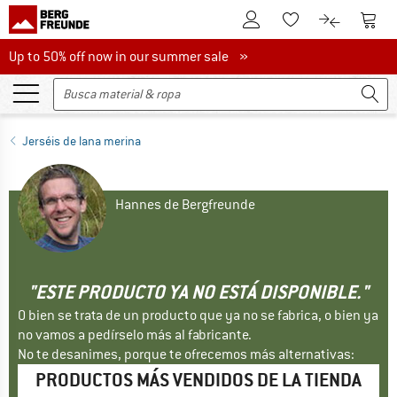
A la cuenta de cliente
A la 
A la lista de favori
A la compar
Up to 50% off now in our summer sale
Up to 50% off now in our summer sale »
Jerséis de lana merina
Hannes de Bergfreunde
"ESTE PRODUCTO YA NO ESTÁ DISPONIBLE."
O bien se trata de un producto que ya no se fabrica, o bien ya
no vamos a pedírselo más al fabricante.
No te desanimes, porque te ofrecemos más alternativas:
PRODUCTOS MÁS VENDIDOS DE LA TIENDA