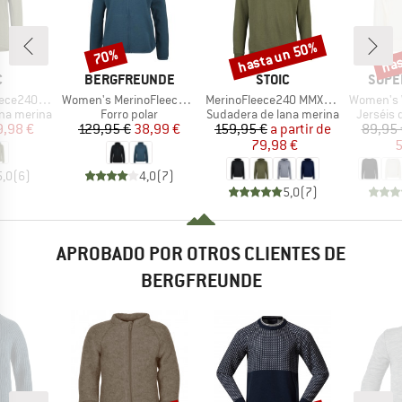
hasta un 50%
has
70%
o
Descuento
Descuento
Desc
A
MARCA
MARCA
MARC
C
BERGFREUNDE
STOIC
SUPE
Artículo
Artículo
Artículo
ersSt. Hoody
Women's MerinoFleece NeuffenBF. Zip Hoody
MerinoFleece240 MMXX.Persberg Hoody
Women's Wo
Product group
Product group
Product
ana merina
Forro polar
Sudadera de lana merina
Jerséis 
ecio
ecio reducido
Precio
Precio reducido
Precio
Precio reducido
9,98 €
129,95 €
38,99 €
159,95 €
a partir de
89,95 
79,98 €
5
5,0
(
6
)
4,0
(
7
)
5,0
(
7
)
APROBADO POR OTROS CLIENTES DE
BERGFREUNDE