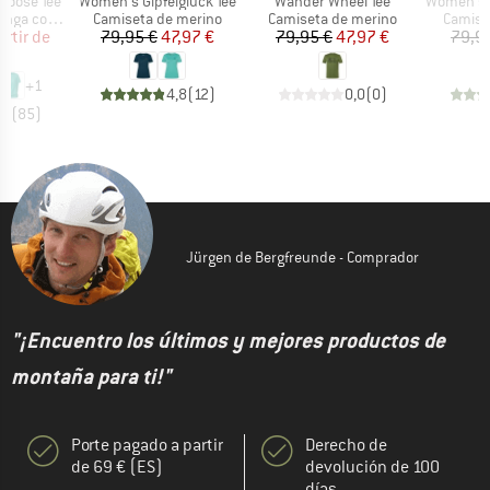
Artículo
Artículo
Artículo
Loose Tee
Women's Gipfelglück Tee
Wander Wheel Tee
Women's Fl
Product group
Product group
Produc
ga corta
Camiseta de merino
Camiseta de merino
Camise
ecio
ecio reducido
Precio
Precio reducido
Precio
Precio reducido
artir de
79,95 €
47,97 €
79,95 €
47,97 €
79,9
 €
+
1
4,8
(
12
)
0,0
(
0
)
,7
(
85
)
Jürgen de Bergfreunde - Comprador
"¡Encuentro los últimos y mejores productos de
montaña para ti!"
Porte pagado a partir
Derecho de
de 69 € (ES)
devolución de 100
días