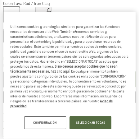
Color:
Lava Red / Iron Clay
Talla:
One Size
Utilizamos cookies y tecnologías similares para garantizar las funciones
necesarias de nuestro sitio Web. También ofrecemos servicios y
One Size
características adicionales, analizamos nuestro tráfico de datos para
personalizar el contenido y la publicidad, y para proporcionar recursos de
Guía de tallas
redes sociales. Esto también permite a nuestros socios de redes sociales,
publicidad y análisis conocer el uso de nuestro sitio Web, algunos de los
cuales se encuentran en terceros países sin las salvaguardas adecuadas para
El enlace se abre en una ventana de
Plazo de entrega: 5-7 días laborables
proteger tus datos. Haciendo clic en "SELECCIONAR TODAS" aceptas que
Cantidad:
procedamos de esta manera.
Si no deseas aceptar cookies que no sean
técnicamente necesarias, haz clic aquí
. En cualquier momento también
puedes ajustar la configuración de las cookies en la opción "CONFIGURACIÓN"
AÑADIR A LA CESTA
y seleccionar categorías individuales. Tu consentimiento es voluntario, no es
necesario para el uso de este sitio web y puede ser revocado o concedido por
primera vez en cualquier momento en "Configuración de cookies" en la parte
inferior de nuestro sitio web. Encontrarás más información, incluyendo los
GUARDAR
COMPARAR
riesgos de las transferencias a terceros países, en nuestro
Aviso de
privacidad
.
¡encuentre más información
Porte pagado a partir de 69 € (ES)
vaya a la política de devo
Derecho de devolución de 100 días
CONFIGURACIÓN
SELECCIONAR TODAS
> 4 000 000 clientes satisfechos
Todos los artículos se encuentran en almacén