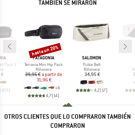
TAMBIÉN SE MIRARON
hasta un 20%
Descuento
MARCA
MARCA
NIA
PATAGONIA
SALOMON
Artículo
Artículo
st Pack 5
Terravia Mini Hip Pack
Pulse Belt
t group
Product group
Product group
P
ra
Riñonera
Riñonera
R
ecio
Precio
Precio reducido
Precio
 €
39,95 €
a partir de
34,95 €
3
31,96 €
+
6
4,8
(
9
)
4,2
(
17
)
4,7
(
14
)
OTROS CLIENTES QUE LO COMPRARON TAMBIÉN
COMPRARON