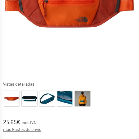
Vistas detalladas
Precio:
25,95
€
incl. IVA
Información sobre los gastos de envío. Se abre en u
más Gastos de envío