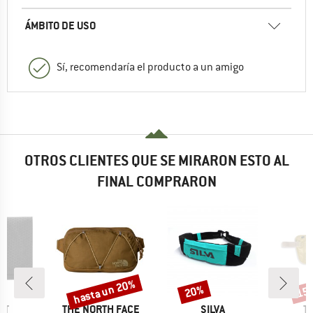
ÁMBITO DE USO
Sí, recomendaría el producto a un amigo
OTROS CLIENTES QUE SE MIRARON ESTO AL
FINAL COMPRARON
hasta un 20%
20%
15
Descuento
Descuento
Desc
MARCA
MARCA
M
UT
THE NORTH FACE
SILVA
T