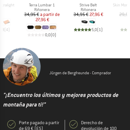
Artículo
Artículo
Artículo
ltralight
Terra Lumbar 1
Strive Belt
Skin Moneyb
t group
Product group
Product group
P
as
Riñonera
Riñonera
C
ecio
Precio
Precio reducido
Precio
Precio reducido
 €
34,95 €
a partir de
34,95 €
27,96 €
29,95
27,96 €
4,8
(
4
)
5,0
(
1
)
0,0
(
0
)
Jürgen de Bergfreunde - Comprador
"¡Encuentro los últimos y mejores productos de
montaña para ti!"
Porte pagado a partir
Derecho de
de 69 € (ES)
devolución de 100