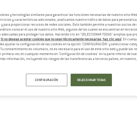
ookies y tecnologías similares para garantizar las funciones necesarias de nuestro sitio We
vicios y características adicionales, analizamos nuestro tráfico de datos para personalizar
, y para proporcionar recursos de redes sociales. Esto también permite a nuestros socios de 
análisis conocer el uso de nuestro sitio Web, algunos de los cuales se encuentran en terceros
 adecuadas para proteger tus datos. Haciendo clic en "SELECCIONAR TODAS" aceptas que p
.
Si no deseas aceptar cookies que no sean técnicamente necesarias, haz clic aquí
. En cual
es ajustar la configuración de las cookies en la opción "CONFIGURACIÓN" y seleccionar cate
 Tu consentimiento es voluntario, no es necesario para el uso de este sitio web y puede ser 
 primera vez en cualquier momento en "Configuración de cookies" en la parte inferior de nues
más información, incluyendo los riesgos de las transferencias a terceros países, en nuestro
CONFIGURACIÓN
SELECCIONAR TODAS