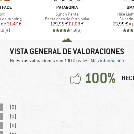
MARCA
MA
 FACE
PATAGONIA
SM
Artículo
Artículo
ort
Synch Pants
Hike Ligh
Product group
Product
s de running
Pantalones de forro polar
Calcetin
ecio
ecio reducido
Precio
Precio reducido
r de
31,47 €
129,95 €
61,08 €
23,95 €
a 
4,8
(
4
)
4,9
(
9
)
VISTA GENERAL DE VALORACIONES
Nuestras valoraciones son 100 % reales.
Más información
100%
REC
(9)
(1)
(0)