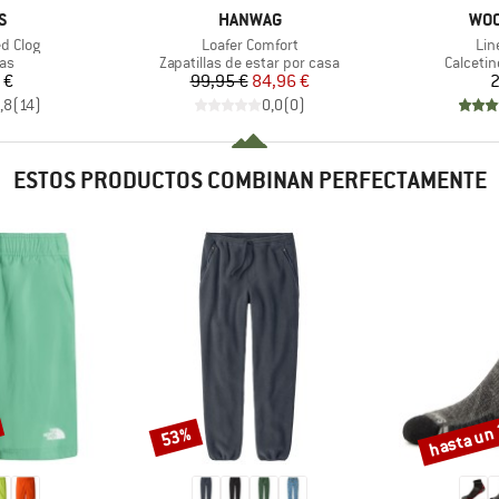
A
MARCA
MAR
S
HANWAG
WO
Artículo
Art
ed Clog
Loafer Comfort
Lin
t group
Product group
Product
as
Zapatillas de estar por casa
Calcetin
ecio
Precio
Precio reducido
 €
99,95 €
84,96 €
2
,8
(
14
)
0,0
(
0
)
ESTOS PRODUCTOS COMBINAN PERFECTAMENTE
hasta un
53%
Descuento
Descuento