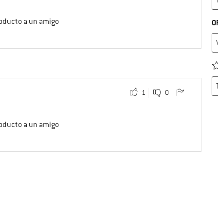
roducto a un amigo
O
1
0
roducto a un amigo