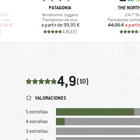
MARCA
MARCA
PATAGONIA
THE NORTH
Artículo
Artículo
 Boot
Terrebonne Joggers
24/7 Sh
Product group
Product group
r casa
Pantalones de ocio
Pantalones corto
reducido
Precio
Pr
Pr
1,48 €
a partir de
99,95 €
44,95 €
a parti
)
4,8
(
43
)
4,9
(10)
VALORACIONES
5 estrellas
4 estrellas
3 estrellas