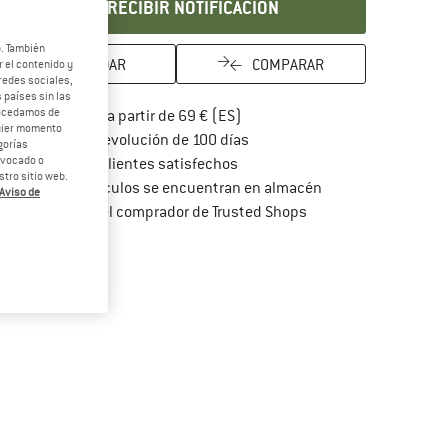
RECIBIR NOTIFICACIÓN
b. También
GUARDAR
COMPARAR
 el contenido y
redes sociales,
 países sin las
rocedamos de
¡encuentre más información so
Porte pagado a partir de 69 € (ES)
quier momento
vaya a la política de devoluc
Derecho de devolución de 100 días
gorías
revocado o
> 4 000 000 clientes satisfechos
tro sitio web.
Todos los artículos se encuentran en almacén
Aviso de
¡toda la información 
Protección del comprador de Trusted Shops