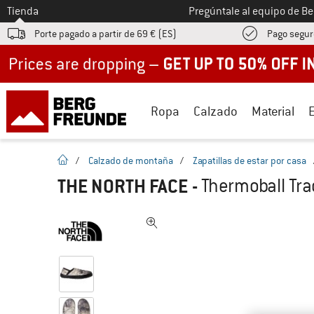
A la
Tienda
Pregúntale al equipo de B
Porte pagado a partir de 69 € (ES)
Pago segur
Up to 50% off now in our summer sale
Ropa
Calzado
Material
la pagina de inicio
/
Calzado de montaña
/
Zapatillas de estar por casa
THE NORTH FACE
-
Thermoball Trac