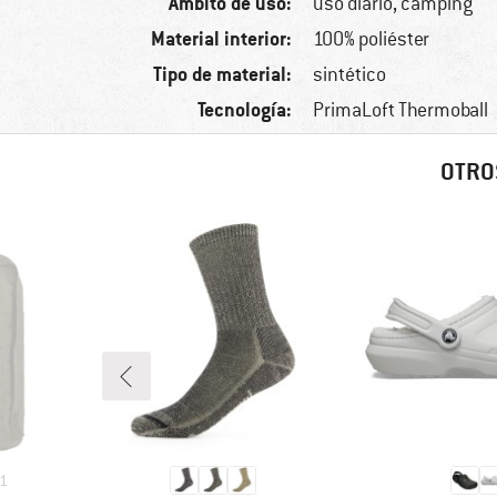
Ámbito de uso:
uso diario, camping
Material interior:
100% poliéster
Tipo de material:
sintético
Tecnología:
PrimaLoft Thermoball
OTRO
1