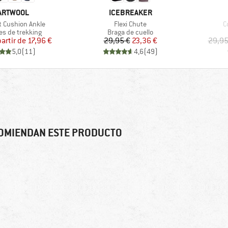
RCA
MARCA
ARTWOOL
ICEBREAKER
Artículo
Ar
t Cushion Ankle
Flexi Chute
C
 group
Product group
es de trekking
Braga de cuello
Precio
Precio reducido
Precio
Precio reducido
partir de
17,96 €
29,95 €
23,36 €
29,95
5,0
(
11
)
4,6
(
49
)
OMIENDAN ESTE PRODUCTO