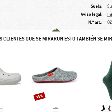
Suela:
Su
Aviso legal:
In
N.º art.:
02
S CLIENTES QUE SE MIRARON ESTO TAMBIÉN SE MI
15%
Descuento