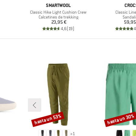
MARCA
MARC
SMARTWOOL
CROC
Artículo
Artículo
Classic Hike Light Cushion Crew
Classic Lin
up
Product group
Produc
Calcetines de trekking
Sandali
Precio
Pr
23,95 €
59,95
)
4,6
(
19
)
4
hasta un 53%
hasta un 30%
Descuento
Descuento
+
1