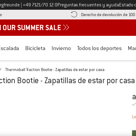
Llámenos al
ergfreunde
|
+49 7121/70 12 0
Preguntas frecuentes y ayuda
Estado 
¡encuentre información sobre el pago aquí! Se abre en una ventana de inf
o
Derecho de devolución de 100
Escalada
Bicicleta
Invierno
Todos los deportes
Ma
/
Thermoball Traction Bootie - Zapatillas de estar por casa
tion Bootie - Zapatillas de estar por casa
a
Pr
Lo