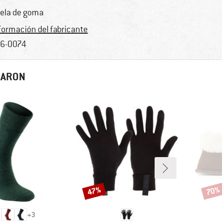
ela de goma
formación del fabricante
6-0074
RARON
47%
70%
Descuento
Descu
+
3