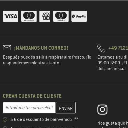
¡MÁNDANOS UN CORREO!
+49 7121
Después puedes salir a respirar aire fresco. ¡Te
Estamos a tu di
respondemos mientras tanto!
09:00-17:00. ¡E
del aire fresco!
CREAR CUENTA DE CLIENTE
Introduce aquí tu dirección de correo electrónico y crea tu cuenta
Dirección de correo electrónico
5 € de descuento de bienvenida **
Nos gusta que 