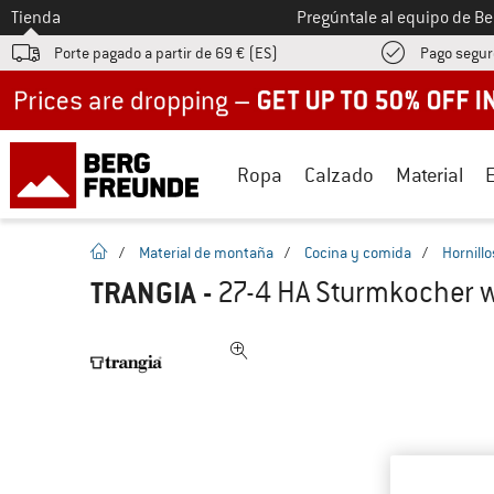
A la
Tienda
Pregúntale al equipo de B
Porte pagado a partir de 69 € (ES)
Pago segur
Up to 50% off now in our summer sale
Ropa
Calzado
Material
la pagina de inicio
/
Material de montaña
/
Cocina y comida
/
Hornill
TRANGIA
-
27-4 HA Sturmkocher w.