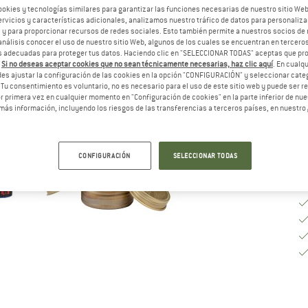
M
ookies y tecnologías similares para garantizar las funciones necesarias de nuestro sitio We
vicios y características adicionales, analizamos nuestro tráfico de datos para personalizar
, y para proporcionar recursos de redes sociales. Esto también permite a nuestros socios de 
análisis conocer el uso de nuestro sitio Web, algunos de los cuales se encuentran en terceros
 adecuadas para proteger tus datos. Haciendo clic en "SELECCIONAR TODAS" aceptas que p
Pl
.
Si no deseas aceptar cookies que no sean técnicamente necesarias, haz clic aquí
. En cual
es ajustar la configuración de las cookies en la opción "CONFIGURACIÓN" y seleccionar cate
Ca
 Tu consentimiento es voluntario, no es necesario para el uso de este sitio web y puede ser 
 primera vez en cualquier momento en "Configuración de cookies" en la parte inferior de nues
más información, incluyendo los riesgos de las transferencias a terceros países, en nuestro
CONFIGURACIÓN
SELECCIONAR TODAS