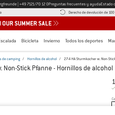
Llámenos al
ergfreunde
|
+49 7121/70 12 0
Preguntas frecuentes y ayuda
Estado 
¡encuentre información sobre el pago aquí! Se abre en una ventana de inf
o
Derecho de devolución de 100
Escalada
Bicicleta
Invierno
Todos los deportes
Ma
os de camping
/
Hornillos de alcohol
/
27-4 HA Sturmkocher w. Non-Stick 
 Non-Stick Pfanne - Hornillos de alcohol
1
Pr
Co