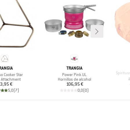
ARCA
MARCA
RANGIA
TRANGIA
Artículo
Spiritu
Artículo
o Cooker Star
Power Pink UL
a
t group
Product group
 Attachment
Hornillos de alcohol
Precio
Precio
3,95 €
106,95 €
5,0
(
7
)
0,0
(
0
)