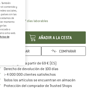
odelo:
Ultralight
b. También
 el contenido y
Ultralight
redes sociales,
 países sin las
rocedamos de
El enlace se abre en una ventana de inf
azo de entrega: 5-7 días laborables
quier momento
gorías
ntidad:
revocado o
tro sitio web.
AÑADIR A LA CESTA
Aviso de
GUARDAR
COMPARAR
¡encuentre más información so
Porte pagado a partir de 69 € (ES)
vaya a la política de devoluc
Derecho de devolución de 100 días
> 4 000 000 clientes satisfechos
Todos los artículos se encuentran en almacén
¡toda la información 
Protección del comprador de Trusted Shops