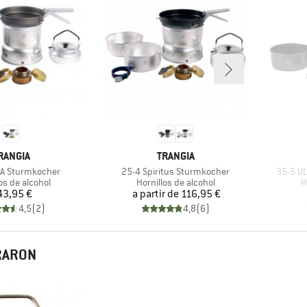
ARCA
MARCA
RANGIA
TRANGIA
Artículo
Artículo
HA Sturmkocher
25-4 Spiritus Sturmkocher
35-5 UL
t group
Product group
P
os de alcohol
Hornillos de alcohol
H
Precio
Precio
43,95 €
a partir de
116,95 €
4,5
(
2
)
4,8
(
6
)
PRARON