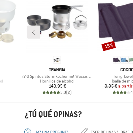
15%
Descuento
MARCA
MARC
TRANGIA
COCO
Artículo
Artículo
27-0 Spiritus Sturmkocher mit Wasserkocher
Terry Towel
Product group
Product gro
ol
Hornillos de alcohol
Toalla de mi
Precio
Pr
Pr
143,95 €
9,95 €
a partir
)
5,0
(
2
)
4
¿TÚ QUÉ OPINAS?
HAZ UNA PREGUNTA
ESCRIBE UNA VALORACI