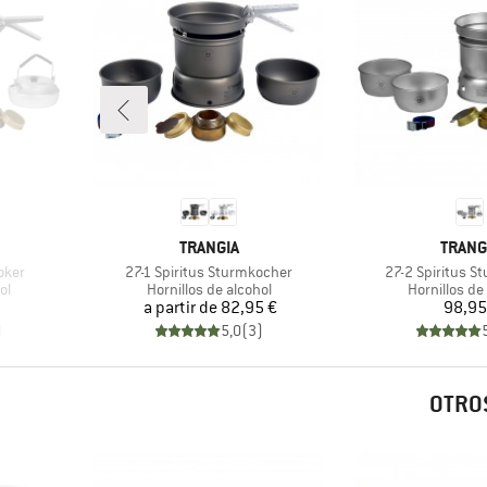
MARCA
MARC
TRANGIA
TRANG
Artículo
Artículo
oker
27-1 Spiritus Sturmkocher
27-2 Spiritus S
Product group
Product gro
ol
Hornillos de alcohol
Hornillos de
Precio
Pr
a partir de
82,95 €
98,95
)
5,0
(
3
)
OTROS