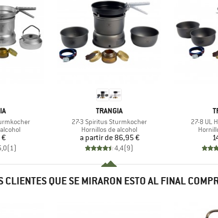
A
MARCA
M
IA
TRANGIA
T
Artículo
Artículo
turmkocher
27-3 Spiritus Sturmkocher
27-8 UL 
up
Product group
Produc
 alcohol
Hornillos de alcohol
Hornill
ecio
Precio
 €
a partir de
86,95 €
1
5,0
(
1
)
4,4
(
9
)
 CLIENTES QUE SE MIRARON ESTO AL FINAL COM