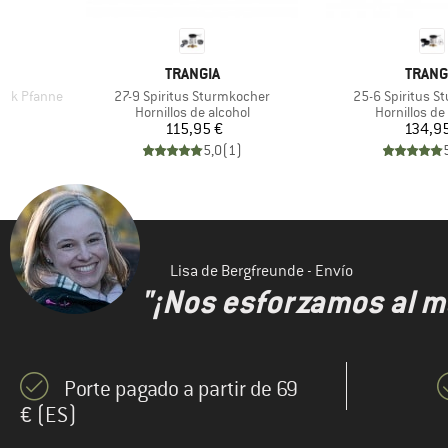
MARCA
MARC
TRANGIA
TRANG
Artículo
Artículo
tick Pfanne
27-9 Spiritus Sturmkocher
25-6 Spiritus S
Product group
Product gro
ol
Hornillos de alcohol
Hornillos de
Precio
Pr
115,95 €
134,9
)
5,0
(
1
)
Lisa de Bergfreunde - Envío
"¡Nos esforzamos al m
Porte pagado a partir de 69
€ (ES)