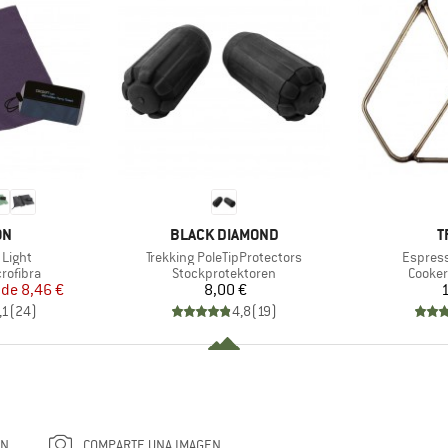
A
MARCA
M
ON
BLACK DIAMOND
T
Artículo
Artículo
 Light
Trekking PoleTipProtectors
Espress
up
Product group
Produc
crofibra
Stockprotektoren
Cooker
ecio
ecio reducido
Precio
 de
8,46 €
8,00 €
1
,1
(
24
)
4,8
(
19
)
ÓN
COMPARTE UNA IMAGEN