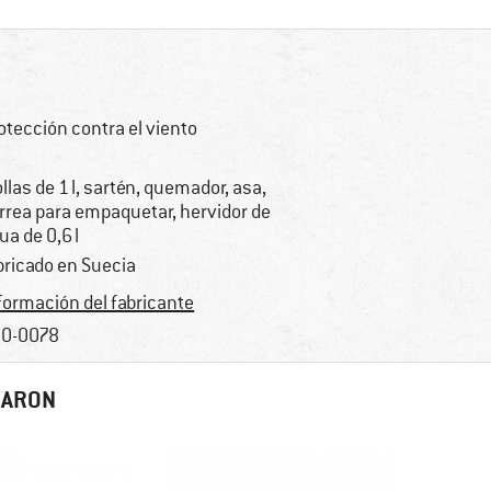
otección contra el viento
ollas de 1 l, sartén, quemador, asa,
rrea para empaquetar, hervidor de
ua de 0,6 l
bricado en Suecia
formación del fabricante
0-0078
RARON