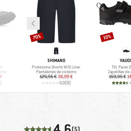
70%
10%
Descuento
Descuento
MARCA
MARC
SHIMANO
VAUD
Artículo
Artículo
TX
Protezione Shorts W/O Liner
TVL Pavei 2
Product group
Product grou
orte
Pantalones de ciclismo
Zapatillas de
reducido
Precio
Precio reducido
Pr
Pr
 €
129,95 €
38,99 €
159,95 €
1
)
0,0
(
0
)
4,6
(5)