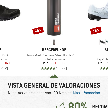
65%
15%
Descuento
Descuento
A
MARCA
M
E
BERGFREUNDE
S
Artículo
.0 STX
Insulated Stainless Steel Bottle 750ml
p
Product group
Product
 ciclismo
Botella térmica
Zapatill
ecio
ecio reducido
Precio
Precio reducido
43,96 €
19,95 €
6,98 €
179,95
4,4
(
7
)
4,7
(
22
)
VISTA GENERAL DE VALORACIONES
Nuestras valoraciones son 100 % reales.
Más información
80%
RECOM