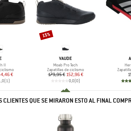
15%
Descuento
A
MARCA
M
E
VAUDE
A
Artículo
Artí
h II
Moab Pro Tech
Her
p
Product group
Product
 ciclismo
Zapatillas de ciclismo
Zapatill
ecio
ecio reducido
Precio
Precio reducido
44,46 €
179,95 €
152,96 €
1
1,0
(
1
)
0,0
(
0
)
 CLIENTES QUE SE MIRARON ESTO AL FINAL COM