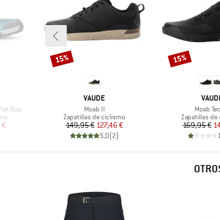
15%
15%
Descuento
Descuento
MARCA
MARC
VAUDE
VAUD
Artículo
Artículo
lat Boa
Moab II
Moab Tec
Product group
Product grou
smo
Zapatillas de ciclismo
Zapatillas de
reducido
Precio
Precio reducido
Pr
Pr
 €
149,95 €
127,46 €
169,95 €
1
)
5,0
(
2
)
OTROS