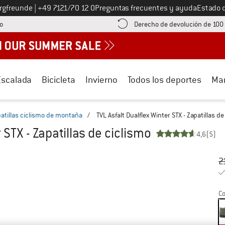
Llámenos al
ergfreunde
|
+49 7121/70 12 0
Preguntas frecuentes y ayuda
Estado 
¡encuentre información sobre el pago aquí! Se abre en una ventana de inf
o
Derecho de devolución de 100
Escalada
Bicicleta
Invierno
Todos los deportes
Ma
atillas ciclismo de montaña
/
TVL Asfalt Dualflex Winter STX - Zapatillas de
 STX - Zapatillas de ciclismo
4,6
(5)
Pr
Pr
2
Co