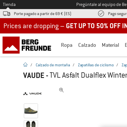
A la
Tienda
Pregúntale al equipo de B
Porte pagado a partir de 69 € (ES)
Pago segur
Up to 50% off now in our summer sale
Ropa
Calzado
Material
la pagina de inicio
/
Calzado de montaña
/
Zapatillas de ciclismo
/
Zap
VAUDE
-
TVL Asfalt Dualflex Winter