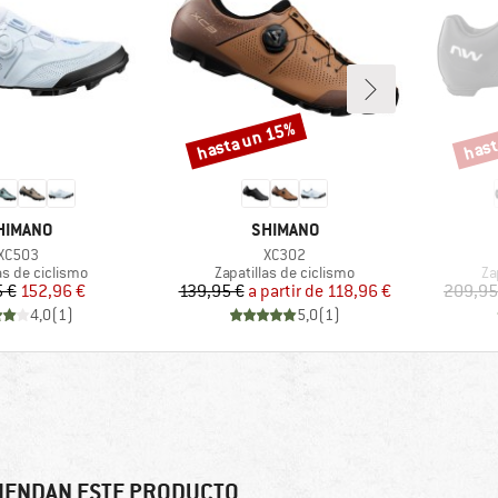
hasta un 15%
hast
Descuento
Descu
ARCA
MARCA
HIMANO
SHIMANO
Artículo
Artículo
XC503
XC302
 group
Product group
Pr
as de ciclismo
Zapatillas de ciclismo
Za
Precio
Precio reducido
Precio
Precio reducido
 €
152,96 €
139,95 €
a partir de
118,96 €
209,95
4,0
(
1
)
5,0
(
1
)
IENDAN ESTE PRODUCTO