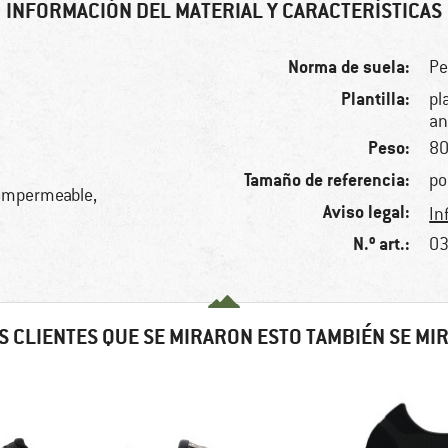
INFORMACIÓN DEL MATERIAL Y CARACTERÍSTICAS
Norma de suela:
Pe
Plantilla:
pl
an
Peso:
80
Tamaño de referencia:
po
, impermeable,
Aviso legal:
In
N.º art.:
03
S CLIENTES QUE SE MIRARON ESTO TAMBIÉN SE MI