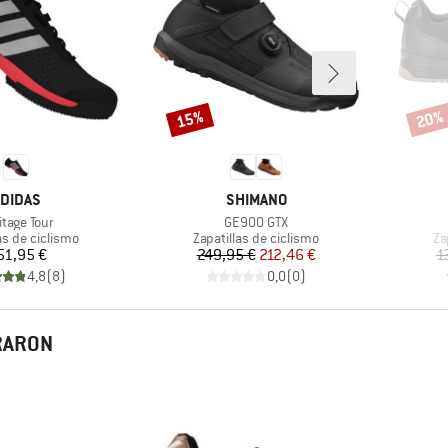
15%
20%
Descuento
Descu
ARCA
MARCA
DIDAS
SHIMANO
culo
Artículo
itage Tour
GE900 GTX
 group
Product group
Pr
as de ciclismo
Zapatillas de ciclismo
Za
Precio
Precio
Precio reducido
51,95 €
249,95 €
212,46 €
1
4,8
(
8
)
0,0
(
0
)
PRARON