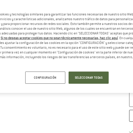
Ta
ookies y tecnologías similares para garantizar las funciones necesarias de nuestro sitio We
vicios y características adicionales, analizamos nuestro tráfico de datos para personalizar
, y para proporcionar recursos de redes sociales. Esto también permite a nuestros socios de 
análisis conocer el uso de nuestro sitio Web, algunos de los cuales se encuentran en terceros
 adecuadas para proteger tus datos. Haciendo clic en "SELECCIONAR TODAS" aceptas que p
.
Si no deseas aceptar cookies que no sean técnicamente necesarias, haz clic aquí
. En cual
es ajustar la configuración de las cookies en la opción "CONFIGURACIÓN" y seleccionar cate
 Tu consentimiento es voluntario, no es necesario para el uso de este sitio web y puede ser 
 primera vez en cualquier momento en "Configuración de cookies" en la parte inferior de nues
más información, incluyendo los riesgos de las transferencias a terceros países, en nuestro
Gu
Pl
CONFIGURACIÓN
SELECCIONAR TODAS
Ca