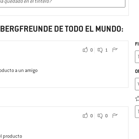
S BERGFREUNDE DE TODO EL MUNDO:
F
0
1
roducto a un amigo
O
0
0
el producto