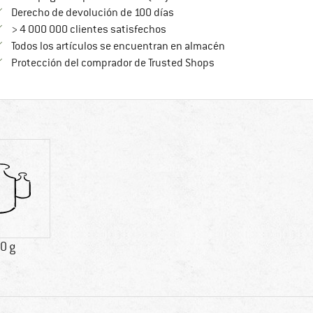
vaya a la política de devoluc
Derecho de devolución de 100 días
> 4 000 000 clientes satisfechos
Todos los artículos se encuentran en almacén
¡toda la información 
Protección del comprador de Trusted Shops
0 g