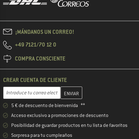
¡MÁNDANOS UN CORREO!
+49 7121/70 12 0
COMPRA CONSCIENTE
CREAR CUENTA DE CLIENTE
Introduce aquí tu dirección de correo electrónico y crea tu cuenta
Dirección de correo electrónico
5 € de descuento de bienvenida **
Acceso exclusivo a promociones de descuento
Posibilidad de guardar productos en tu lista de favoritos
Sorpresa para tu cumpleaños