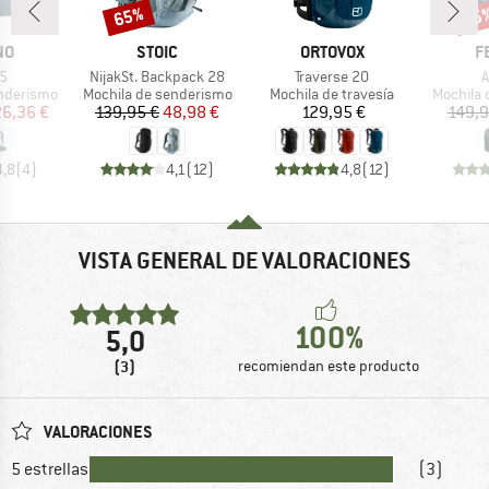
65%
35
o
Descuento
Desc
MARCA
MARCA
M
NO
STOIC
ORTOVOX
F
o
Artículo
Artículo
A
45
NijakSt. Backpack 28
Traverse 20
A
p
Product group
Product group
Product 
enderismo
Mochila de senderismo
Mochila de travesía
Mochila 
ecio
ecio reducido
Precio
Precio reducido
Precio
26,36 €
139,95 €
48,98 €
129,95 €
149,9
4,8
(
4
)
4,1
(
12
)
4,8
(
12
)
VISTA GENERAL DE VALORACIONES
100%
5,0
(3)
recomiendan este producto
VALORACIONES
5 estrellas
(3)