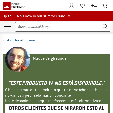
A la cuenta de cliente
A la 
A la lista de favori
A la compar
Up to 50% off now in our summer sale
Up to 50% off now in our summer sale »
Mochilas alpinismo
Max de Bergfreunde
"ESTE PRODUCTO YA NO ESTÁ DISPONIBLE."
O bien se trata de un producto que ya no se fabrica, o bien ya
no vamos a pedírselo más al fabricante.
No te desanimes, porque te ofrecemos más alternativas:
OTROS CLIENTES QUE SE MIRARON ESTO AL