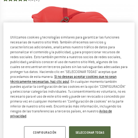
Utilizamos cookies y tecnologías similares para garantizar las funciones
necesarias de nuestro sitio Web. También ofrecemos servicios y
características adicionales, analizamos nuestro tráfico de datos para
personalizar el contenido y la publicidad, y para proporcionar recursos de
redes sociales. Esto también permite a nuestros socios de redes sociales,
publicidad y análisis conocer el uso de nuestro sitio Web, algunos de los
cuales se encuentran en terceros países sin las salvaguardas adecuadas para
proteger tus datos. Haciendo clic en "SELECCIONAR TODAS" aceptas que
procedamos de esta manera.
Si no deseas aceptar cookies que no sean
técnicamente necesarias, haz clic aquí
. En cualquier momento también
puedes ajustar la configuración de las cookies en la opción "CONFIGURACIÓN"
y seleccionar categorías individuales. Tu consentimiento es voluntario, no es
necesario para el uso de este sitio web y puede ser revocado o concedido por
primera vez en cualquier momento en "Configuración de cookies" en la parte
inferior de nuestro sitio web. Encontrarás más información, incluyendo los
riesgos de las transferencias a terceros países, en nuestro
Aviso de
privacidad
.
CONFIGURACIÓN
SELECCIONAR TODAS