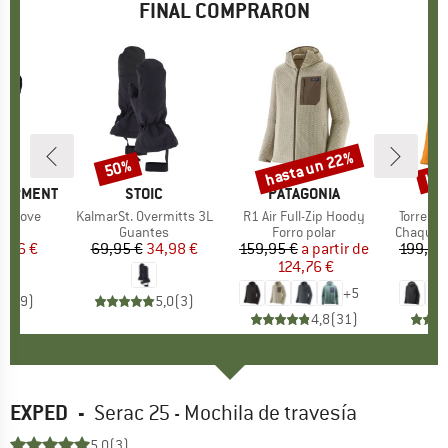
FINAL COMPRARON
hasta un 22%
has
50%
to
Descuento
Descuento
Des
QUIPMENT
MARCA
STOIC
MARCA
PATAGONIA
MA
PA
n Glove
Artículo
KalmarSt. Overmitts 3L
Artículo
R1 Air Full-Zip Hoody
Artículo
Torrents
t group
es
Product group
Guantes
Product group
Forro polar
Product 
Chaquet
ecio
ecio reducido
5,06 €
69,95 €
Precio
Precio reducido
34,98 €
159,95 €
a partir de
Precio
Precio reducido
199,95
124,76 €
1
+
5
3,3
(
9
)
5,0
(
3
)
4,8
(
31
)
EXPED
-
Serac 25 - Mochila de travesía
5,0
(3)