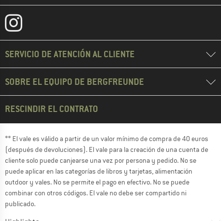
SERVICIO DE ATENCIÓN AL CLIENTE
SOBRE EL EQUIPO DE BERGFREUNDE
RESCINDIR EL CONTRATO
** El vale es válido a partir de un valor mínimo de compra de 40 euros
(después de devoluciones). El vale para la creación de una cuenta de
cliente solo puede canjearse una vez por persona y pedido. No se
puede aplicar en las categorías de libros y tarjetas, alimentación
outdoor y vales. No se permite el pago en efectivo. No se puede
combinar con otros códigos. El vale no debe ser compartido ni
publicado.