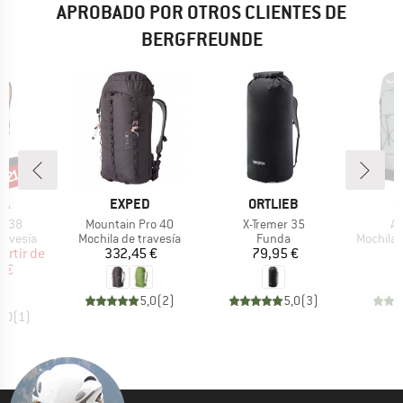
APROBADO POR OTROS CLIENTES DE
BERGFREUNDE
n 21%
o
A
MARCA
MARCA
M
WA
EXPED
ORTLIEB
S
Artículo
Artículo
Ar
ll 38
Mountain Pro 40
X-Tremer 35
Al
up
Product group
Product group
Product 
ravesía
Mochila de travesía
Funda
Mochila 
ecio
ecio reducido
Precio
Precio
partir de
332,45 €
79,95 €
2
 €
5,0
(
2
)
5,0
(
3
)
5,0
(
1
)