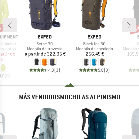
n 30%
45
o
Desc
MARCA
MARCA
QUIPMENT
EXPED
EXPED
Artículo
Artículo
A
ed Jacket
Serac 30
Black Ice 30
C
p
Product group
Product group
Product 
avientos
Mochila de travesía
Mochila de escalada
Mochila 
ecio
ecio reducido
Precio
Precio
artir de
a partir de
322,95 €
256,45 €
159,9
 €
4,3
(
3
)
5,0
(
3
)
0,0
(
0
)
MÁS VENDIDOSMOCHILAS ALPINISMO