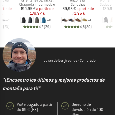
Artículo
Artículo
Artículo
ic Clog
Torrentshell 3L Jacket
Arizona BF
Women's Merino210 
t group
Product group
Product group
Product g
as
Chaqueta impermeable
Sandalias
Sudadera con c
ecio
ecio reducido
Precio
Precio reducido
Precio
Precio reducido
artir de
199,95 €
a partir de
89,95 €
a partir de
129,95
 €
139,97 €
71,96 €
8
+
19
+
8
+
6
,8
(
23
)
4,7
(
79
)
4,8
(
20
)
Julian de Bergfreunde - Comprador
"¡Encuentro los últimos y mejores productos de
montaña para ti!"
Porte pagado a partir
Derecho de
de 69 € (ES)
devolución de 100
días