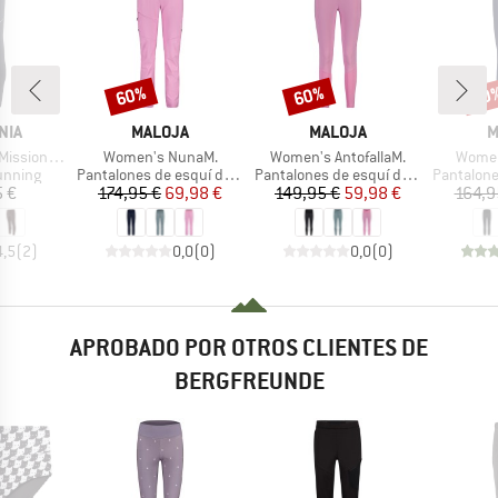
60%
60%
60
Descuento
Descuento
Desc
MARCA
MARCA
M
NIA
MALOJA
MALOJA
M
Artículo
Artículo
Artícu
Tights 27''
Women's NunaM.
Women's AntofallaM.
Women
oup
Product group
Product group
Product g
unning
Pantalones de esquí de fondo
Pantalones de esquí de fondo
Pantalones d
ecio
Precio
Precio reducido
Precio
Precio reducido
5 €
174,95 €
69,98 €
149,95 €
59,98 €
164,9
4,5
(
2
)
0,0
(
0
)
0,0
(
0
)
APROBADO POR OTROS CLIENTES DE
BERGFREUNDE