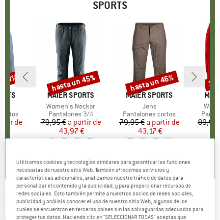
SPORTS
n 48%
hasta un 45%
hasta un 46%
30
to
Descuento
Descuento
Des
ORTS
MARCA
MAIER SPORTS
MARCA
MAIER SPORTS
MAR
MAIE
ulo
Artículo
Women's Neckar
Artículo
Jens
Artíc
Wome
oup
cortos
Product group
Pantalones 3/4
Product group
Pantalones cortos
Produ
Panta
artir de
ecio
ecio reducido
79,95 €
a partir de
Precio
Precio reducido
79,95 €
a partir de
Precio
Precio reducido
89,95 
 €
43,97 €
43,17 €
6
+
1
,5
(
51
)
4,6
(
42
)
4,5
(
17
)
Utilizamos cookies y tecnologías similares para garantizar las funciones
necesarias de nuestro sitio Web. También ofrecemos servicios y
características adicionales, analizamos nuestro tráfico de datos para
personalizar el contenido y la publicidad, y para proporcionar recursos de
redes sociales. Esto también permite a nuestros socios de redes sociales,
MAIER SPORTS
-
Telfstight 2.0 - Pantalones
publicidad y análisis conocer el uso de nuestro sitio Web, algunos de los
cuales se encuentran en terceros países sin las salvaguardas adecuadas para
de esquí de fondo
proteger tus datos. Haciendo clic en "SELECCIONAR TODAS" aceptas que