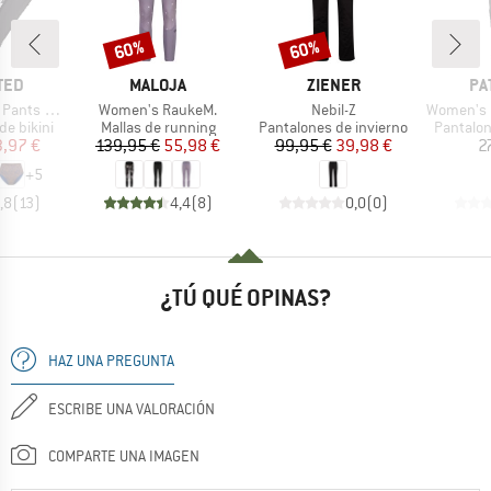
60%
60%
o
Descuento
Descuento
MARCA
MARCA
MA
TED
MALOJA
ZIENER
PA
Artículo
Artículo
Artículo
ts Slite
Women's RaukeM.
Nebil-Z
Women's Mix
p
Product group
Product group
Product 
 de bikini
Mallas de running
Pantalones de invierno
Pantalon
ecio
ecio reducido
Precio
Precio reducido
Precio
Precio reducido
3,97 €
139,95 €
55,98 €
99,95 €
39,98 €
2
+
5
,8
(
13
)
4,4
(
8
)
0,0
(
0
)
¿TÚ QUÉ OPINAS?
HAZ UNA PREGUNTA
ESCRIBE UNA VALORACIÓN
COMPARTE UNA IMAGEN