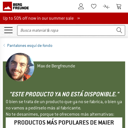
A la cuenta de cliente
A la 
A la lista de favori
A la compar
Up to 50% off now in our summer sale
Up to 50% off now in our summer sale »
Pantalones esquí de fondo
Max de Bergfreunde
"ESTE PRODUCTO YA NO ESTÁ DISPONIBLE."
O bien se trata de un producto que ya no se fabrica, o bien ya
no vamos a pedírselo más al fabricante.
No te desanimes, porque te ofrecemos más alternativas:
PRODUCTOS MÁS POPULARES DE MAIER